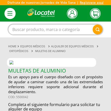
Disfruta de nuestras Jornadas de Vida Sana |
Regístrate aquí
Buscar producto, marca o categoría
EQUIPOS MÉDICOS
ALQUILER DE EQUIPOS MÉDICOS
1
.
magnesio
ORTOPÉDICOS
MULETAS DE ALUMINIO
2
.
omega 3
3
.
tensiometro
MULETAS DE ALUMINIO
4
.
vitamina c
Es un apoyo para el cuerpo diseñado con el propósito
de ayudar a caminar cuando una de las extremidades
5
.
vitamina
inferiores requiere soporte adicional durante el
6
.
linezolid
desplazamiento.
COD
:
5500042
7
.
champu
Completa el siguiente formulario para solicitar tu
8
.
protector solar
alquiler de equipo