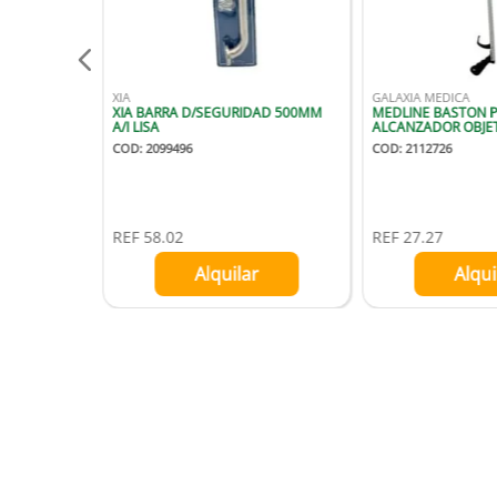
XIA
GALAXIA MEDICA
XIA BARRA D/SEGURIDAD 500MM
MEDLINE BASTON P
A/I LISA
ALCANZADOR OBJE
COD
:
2099496
COD
:
2112726
REF
58.02
REF
27.27
Alquilar
Alqui