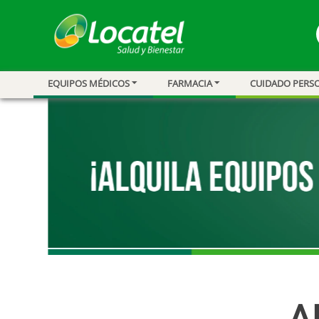
EQUIPOS MÉDICOS
FARMACIA
CUIDADO PERS
1
.
magnesio
2
.
omega 3
3
.
tensiometro
4
.
vitamina c
5
.
linezolid
6
.
vitamina
7
.
champu
8
.
miovit
9
.
protector sol
A
10
.
medias comp