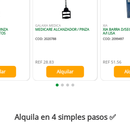
GALAXIA MEDICA
XIA
INZA
MEDICARE ALCANZADOR / PINZA
XIA BARRA D/S
TOS
A/I LISA
COD
:
2020788
COD
:
2099497
REF
28.83
REF
51.56
lar
Alquilar
Al
Alquila en 4 simples pasos ✅