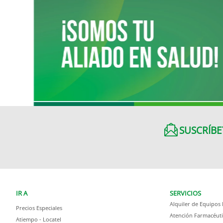
SUSCRÍBE
IR A
SERVICIOS
Alquiler de Equipos
Precios Especiales
Atención Farmacéuti
Atiempo - Locatel