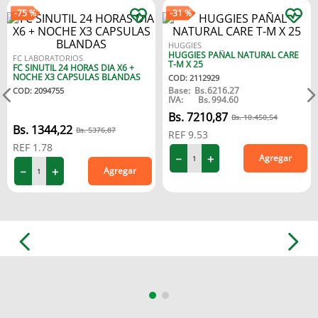
-
75 %
-
31 %
9
.
medias compresión
10
.
protector solar
HUGGIES
HUGGIES PAÑAL NATURAL CARE
FC LABORATORIOS
T-M X 25
FC SINUTIL 24 HORAS DIA X6 +
NOCHE X3 CAPSULAS BLANDAS
COD
:
2112929
Base:
Bs.
6216.27
COD
:
2094755
IVA:
Bs.
994.60
7210
,
87
10
.
450
,
54
1344
,
22
5376
,
87
REF
9.53
REF
1.78
－
＋
Agregar
－
＋
Agregar