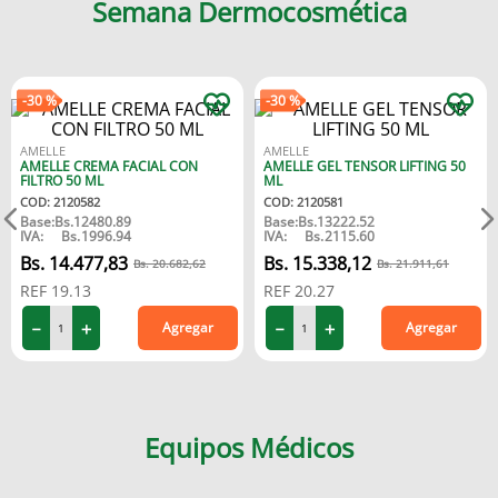
Semana Dermocosmética
-
30 %
-
30 %
AMELLE
AMELLE
AMELLE CREMA FACIAL CON
AMELLE GEL TENSOR LIFTING 50
FILTRO 50 ML
ML
COD
:
2120582
COD
:
2120581
Base:
Bs.
12480.89
Base:
Bs.
13222.52
IVA:
Bs.
1996.94
IVA:
Bs.
2115.60
14
.
477
,
83
15
.
338
,
12
20
.
682
,
62
21
.
911
,
61
REF
19.13
REF
20.27
－
＋
－
＋
Agregar
Agregar
Equipos Médicos