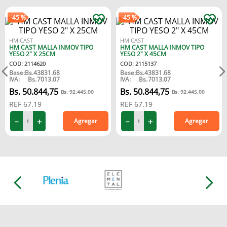
-
45 %
-
45 %
HM CAST
HM CAST
HM CAST MALLA INMOV TIPO
HM CAST MALLA INMOV TIPO
YESO 2" X 25CM
YESO 2" X 45CM
COD
:
2114620
COD
:
2115137
Base:
Bs.
43831.68
Base:
Bs.
43831.68
IVA:
Bs.
7013.07
IVA:
Bs.
7013.07
50
.
844
,
75
50
.
844
,
75
92
.
445
,
00
92
.
445
,
00
REF
67.19
REF
67.19
－
＋
－
＋
Agregar
Agregar