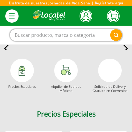
Disfruta de nuestras Jornadas de Vida Sana |
Regístrate aquí
Buscar producto, marca o categoría
1
.
magnesio
2
.
omega 3
3
.
tensiometro
Precios Especiales
Alquiler de Equipos
Solicitud de Delivery
4
.
vitamina c
Médicos
Gratuito en Convenios
5
.
vitamina
6
.
linezolid
Precios Especiales
7
.
champu
8
.
miovit