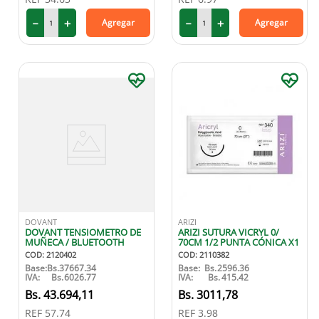
－
＋
－
＋
Agregar
Agregar
DOVANT
ARIZI
DOVANT TENSIOMETRO DE
ARIZI SUTURA VICRYL 0/
MUÑECA / BLUETOOTH
70CM 1/2 PUNTA CÓNICA X1
COD
:
2120402
COD
:
2110382
Base:
Bs.
37667.34
Base:
Bs.
2596.36
IVA:
Bs.
6026.77
IVA:
Bs.
415.42
43
.
694
,
11
3011
,
78
REF
57.74
REF
3.98