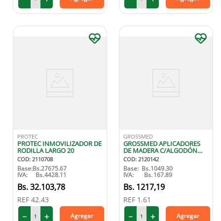
PROTEC
GROSSMED
PROTEC INMOVILIZADOR DE
GROSSMED APLICADORES
RODILLA LARGO 20
DE MADERA C/ALGODÓN
X100
COD
:
2110708
COD
:
2120142
Base:
Bs.
27675.67
Base:
Bs.
1049.30
IVA:
Bs.
4428.11
IVA:
Bs.
167.89
32
.
103
,
78
1217
,
19
REF
42.43
REF
1.61
－
＋
－
＋
Agregar
Agregar