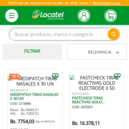
Disfruta de nuestras Jornadas de Vida Sana |
Regístrate aquí
Buscar producto, marca o categoría
FILTRAR
RELEVANCIA
1
.
magnesio
2
.
omega 3
3
.
tensiometro
-
30 %
4
.
vitamina c
MEDIPATCH
FASTCHECK
MEDIPATCH TIRAS NASALES
5
.
vitamina
FASTCHECK TIRAS
X 30 UN
REACTIVAS GOLD
COD
:
2118496
6
.
linezolid
ELECTRODE X 50
COD
:
2075327
Base:
Bs.
6684.51
IVA:
Bs.
1069.52
7
.
champu
7754
,
03
11
.
077
,
19
16
.
378
,
11
8
.
protector solar