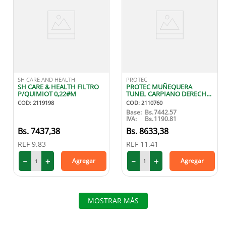
SH CARE AND HEALTH
PROTEC
SH CARE & HEALTH FILTRO
PROTEC MUÑEQUERA
P/QUIMIOT 0,22#M
TUNEL CARPIANO DERECHA
S
COD
:
2119198
COD
:
2110760
Base:
Bs.
7442.57
IVA:
Bs.
1190.81
7437
,
38
8633
,
38
REF
9.83
REF
11.41
－
＋
－
＋
Agregar
Agregar
MOSTRAR MÁS