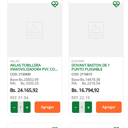
AKLAS
DOVANT
AKLAS TOBILLERA
DOVANT BASTON DE 1
INMOVILIZADORA PVC CON
PUNTO PLEGABLE
CIERRE TALLA M
COD
:
2120430
COD
:
2116615
Base:
Bs.
20832.69
Base:
Bs.
14478.38
IVA:
Bs.
3333.23
IVA:
Bs.
2316.54
24
.
165
,
92
16
.
794
,
92
REF
31.94
REF
22.19
－
＋
－
＋
Agregar
Agregar