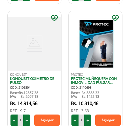
KONQUEST
PROTEC
KONQUEST OXIMETRO DE
PROTEC MUÑEQUERA CON
PULSO
INMOVILIDAD PULGAR
IZQUIERDA S
COD
:
2106804
COD
:
2110698
Base:
Bs.
12857.38
Base:
Bs.
8888.33
IVA:
Bs.
2057.18
IVA:
Bs.
1422.13
14
.
914
,
56
10
.
310
,
46
REF
19.71
REF
13.63
－
＋
－
＋
Agregar
Agregar