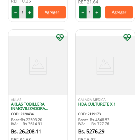
REF
10.25
REF
21.64
9
.
miovit
－
＋
－
＋
Agregar
Agregar
10
.
medias compresión
AKLAS
GALAXIA MEDICA
AKLAS TOBILLERA
HDA CULTURETE X 1
INMOVILIZADORA
AJUSTABLE CON FERULA
COD
:
2120434
COD
:
2119173
TALLA M
Base:
Bs.
22593.20
Base:
Bs.
4548.53
IVA:
Bs.
3614.91
IVA:
Bs.
727.76
26
.
208
,
11
5276
,
29
REF
34.63
REF
6.97