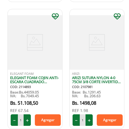
ELEGANT FOAM
ARIZI
ELEGANT FOAM COJIN ANTI-
ARIZI SUTURA NYLON 4-0
ESCARA CUADRADO
75CM 3/8 CORTE INVERTIDO
REGULAR
X1
COD
:
2114893
COD
:
2107981
Base:
Bs.
44059.05
Base:
Bs.
1291.45
IVA:
Bs.
7049.45
IVA:
Bs.
206.63
51
.
108
,
50
1498
,
08
REF
67.54
REF
1.98
－
＋
－
＋
Agregar
Agregar