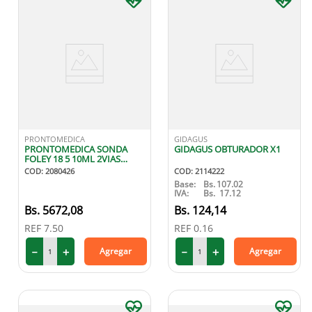
PRONTOMEDICA
GIDAGUS
PRONTOMEDICA SONDA
GIDAGUS OBTURADOR X1
FOLEY 18 5 10ML 2VIAS
SILICON
COD
:
2080426
COD
:
2114222
Base:
Bs.
107.02
IVA:
Bs.
17.12
5672
,
08
124
,
14
REF
7.50
REF
0.16
－
＋
－
＋
Agregar
Agregar