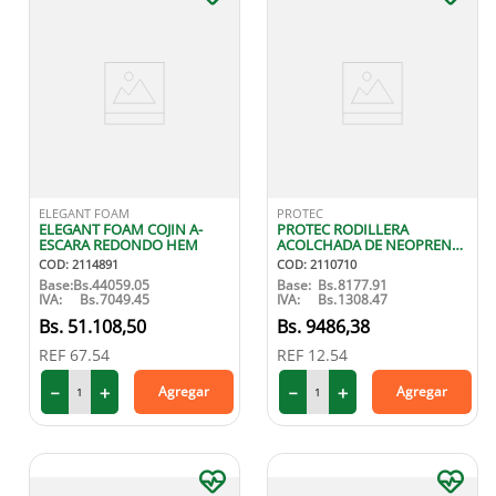
ELEGANT FOAM
PROTEC
ELEGANT FOAM COJIN A-
PROTEC RODILLERA
ESCARA REDONDO HEM
ACOLCHADA DE NEOPRENO
M
COD
:
2114891
COD
:
2110710
Base:
Bs.
44059.05
Base:
Bs.
8177.91
IVA:
Bs.
7049.45
IVA:
Bs.
1308.47
51
.
108
,
50
9486
,
38
REF
67.54
REF
12.54
－
＋
－
＋
Agregar
Agregar