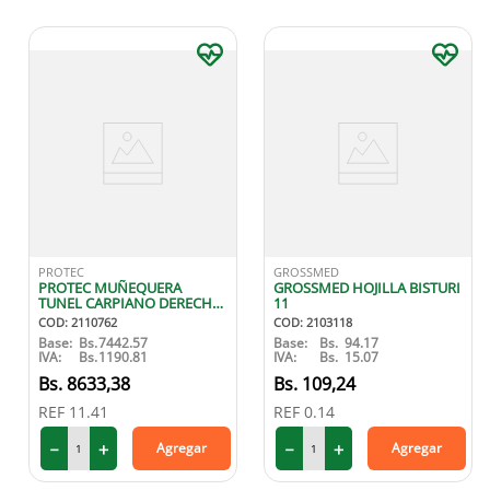
PROTEC
GROSSMED
PROTEC MUÑEQUERA
GROSSMED HOJILLA BISTURI
TUNEL CARPIANO DERECHA
11
M
COD
:
2110762
COD
:
2103118
Base:
Bs.
7442.57
Base:
Bs.
94.17
IVA:
Bs.
1190.81
IVA:
Bs.
15.07
8633
,
38
109
,
24
REF
11.41
REF
0.14
－
＋
－
＋
Agregar
Agregar