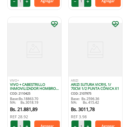
－
＋
－
＋
Agregar
Agregar
VIVO+
ARIZI
VIVO + CABESTRILLO
ARIZI SUTURA VICRYL 1/
INMOVILIZADOR HOMBRO
70CM 1/2 PUNTA CÓNICA X1
PED
COD
:
2110425
COD
:
2107975
Base:
Bs.
18863.70
Base:
Bs.
2596.36
IVA:
Bs.
3018.19
IVA:
Bs.
415.42
21
.
881
,
89
3011
,
78
REF
28.92
REF
3.98
－
＋
－
＋
Agregar
Agregar