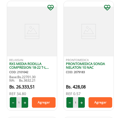
RELAXSAN
PRONTOMEDICA
RXS MEDIA RODILLA
PRONTOMEDICA SONDA
COMPRESION 18-22 T-L
NELATON 10 NAC
COLOR BEIGE
COD
:
2101042
COD
:
2079183
Base:
Bs.
22701.30
IVA:
Bs.
3632.21
26
.
333
,
51
428
,
08
REF
34.80
REF
0.57
－
＋
－
＋
Agregar
Agregar