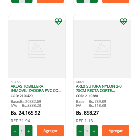
AKLAS
ARIZI
AKLAS TOBILLERA
ARIZI SUTURA NYLON 2-0
INMOVILIZADORA PVC CON
75CM RECTA CORTE
CIERRE TALLA S
INVERTIDO X1
COD
:
2120429
COD
:
2110380
Base:
Bs.
20832.69
Base:
Bs.
739.89
IVA:
Bs.
3333.23
IVA:
Bs.
118.38
24
.
165
,
92
858
,
27
REF
31.94
REF
1.13
－
＋
－
＋
Agregar
Agregar