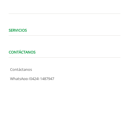
SERVICIOS
CONTÁCTANOS
Contáctanos
WhatsApp (0424) 1487947
Lunes a Domingo de 8:00 am a 7:00 pm
contacto@locatelve.com
TIENDAS LOCATEL
Encuentra tu tienda más cercana