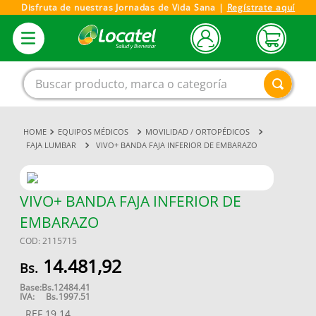
Disfruta de nuestras Jornadas de Vida Sana |
Regístrate aquí
Buscar producto, marca o categoría
EQUIPOS MÉDICOS
MOVILIDAD / ORTOPÉDICOS
1
.
magnesio
FAJA LUMBAR
VIVO+ BANDA FAJA INFERIOR DE EMBARAZO
2
.
omega 3
3
.
tensiometro
VIVO+ BANDA FAJA INFERIOR DE
4
.
vitamina c
EMBARAZO
5
.
vitamina
COD
:
2115715
6
.
linezolid
14
.
481
,
92
7
.
champu
Base:
Bs.
12484.41
IVA:
Bs.
1997.51
8
.
miovit
REF
19.14