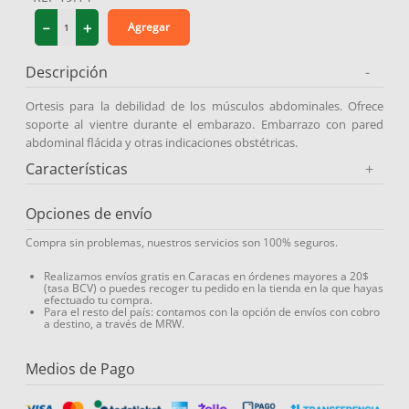
9
.
protector solar
－
＋
Agregar
10
.
medias compresión
Descripción
-
Ortesis para la debilidad de los músculos abdominales. Ofrece
soporte al vientre durante el embarazo. Embarrazo con pared
abdominal flácida y otras indicaciones obstétricas.
Características
+
Opciones de envío
Compra sin problemas, nuestros servicios son 100% seguros.
Realizamos envíos gratis en Caracas en órdenes mayores a 20$
(tasa BCV) o puedes recoger tu pedido en la tienda en la que hayas
efectuado tu compra.
Para el resto del país: contamos con la opción de envíos con cobro
a destino, a través de MRW.
Medios de Pago