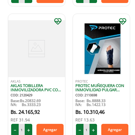
AKLAS
PROTEC
AKLAS TOBILLERA
PROTEC MUÑEQUERA CON
INMOVILIZADORA PVC CON
INMOVILIDAD PULGAR
CIERRE TALLA S
IZQUIERDA S
COD
:
2120429
COD
:
2110698
Base:
Bs.
20832.69
Base:
Bs.
8888.33
IVA:
Bs.
3333.23
IVA:
Bs.
1422.13
24
.
165
,
92
10
.
310
,
46
REF
31.94
REF
13.63
－
＋
－
＋
Agregar
Agregar