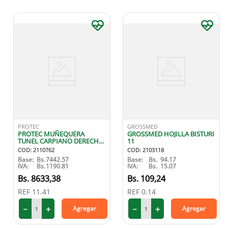
PROTEC
GROSSMED
PROTEC MUÑEQUERA
GROSSMED HOJILLA BISTURI
TUNEL CARPIANO DERECHA
11
M
COD
:
2110762
COD
:
2103118
Base:
Bs.
7442.57
Base:
Bs.
94.17
IVA:
Bs.
1190.81
IVA:
Bs.
15.07
8633
,
38
109
,
24
REF
11.41
REF
0.14
－
＋
－
＋
Agregar
Agregar