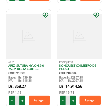
ARIZI
KONQUEST
ARIZI SUTURA NYLON 2-0
KONQUEST OXIMETRO DE
75CM RECTA CORTE
PULSO
INVERTIDO X1
COD
:
2110380
COD
:
2106804
Base:
Bs.
739.89
Base:
Bs.
12857.38
IVA:
Bs.
118.38
IVA:
Bs.
2057.18
858
,
27
14
.
914
,
56
REF
1.13
REF
19.71
－
＋
－
＋
Agregar
Agregar