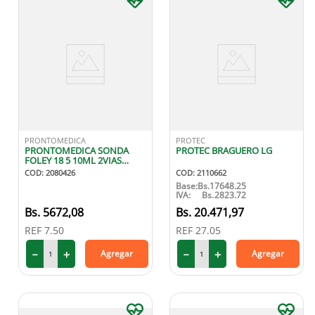
PRONTOMEDICA
PROTEC
PRONTOMEDICA SONDA
PROTEC BRAGUERO LG
FOLEY 18 5 10ML 2VIAS
SILICON
COD
:
2080426
COD
:
2110662
Base:
Bs.
17648.25
IVA:
Bs.
2823.72
5672
,
08
20
.
471
,
97
REF
7.50
REF
27.05
－
＋
－
＋
Agregar
Agregar