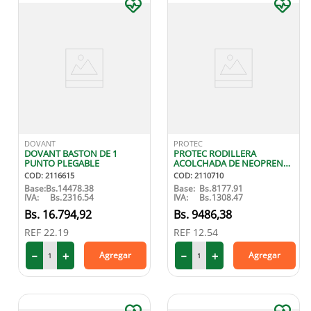
DOVANT
PROTEC
DOVANT BASTON DE 1
PROTEC RODILLERA
PUNTO PLEGABLE
ACOLCHADA DE NEOPRENO
M
COD
:
2116615
COD
:
2110710
Base:
Bs.
14478.38
Base:
Bs.
8177.91
IVA:
Bs.
2316.54
IVA:
Bs.
1308.47
16
.
794
,
92
9486
,
38
REF
22.19
REF
12.54
－
＋
－
＋
Agregar
Agregar