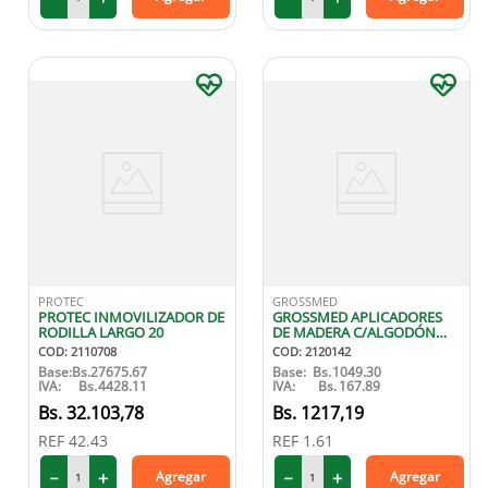
PROTEC
GROSSMED
PROTEC INMOVILIZADOR DE
GROSSMED APLICADORES
RODILLA LARGO 20
DE MADERA C/ALGODÓN
X100
COD
:
2110708
COD
:
2120142
Base:
Bs.
27675.67
Base:
Bs.
1049.30
IVA:
Bs.
4428.11
IVA:
Bs.
167.89
32
.
103
,
78
1217
,
19
REF
42.43
REF
1.61
－
＋
－
＋
Agregar
Agregar