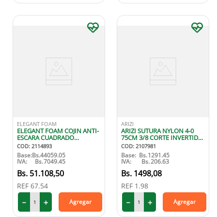
ELEGANT FOAM
ARIZI
ELEGANT FOAM COJIN ANTI-
ARIZI SUTURA NYLON 4-0
ESCARA CUADRADO
75CM 3/8 CORTE INVERTIDO
REGULAR
X1
COD
:
2114893
COD
:
2107981
Base:
Bs.
44059.05
Base:
Bs.
1291.45
IVA:
Bs.
7049.45
IVA:
Bs.
206.63
51
.
108
,
50
1498
,
08
REF
67.54
REF
1.98
－
＋
－
＋
Agregar
Agregar