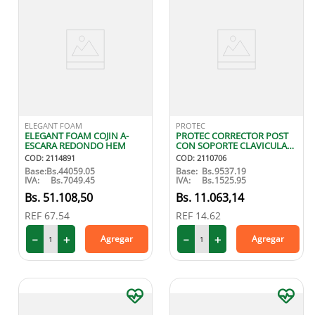
ELEGANT FOAM
PROTEC
ELEGANT FOAM COJIN A-
PROTEC CORRECTOR POST
ESCARA REDONDO HEM
CON SOPORTE CLAVICULAR
TALLA S
COD
:
2114891
COD
:
2110706
Base:
Bs.
44059.05
Base:
Bs.
9537.19
IVA:
Bs.
7049.45
IVA:
Bs.
1525.95
51
.
108
,
50
11
.
063
,
14
REF
67.54
REF
14.62
－
＋
－
＋
Agregar
Agregar