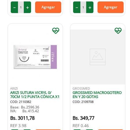
－
＋
－
＋
Agregar
Agregar
ARIZI
GROSSMED
ARIZI SUTURA VICRYL 0/
GROSSMED MACROGOTERO
70CM 1/2 PUNTA CÓNICA X1
EN Y 20 GOTAS
COD
:
2110382
COD
:
2109708
Base:
Bs.
2596.36
IVA:
Bs.
415.42
3011
,
78
349
,
77
REF
3.98
REF
0.46