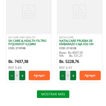
SH CARE AND HEALTH
NATALCARE
SH CARE & HEALTH FILTRO
NATALCARE PRUEBA DE
P/QUIMIOT 0,22#M
EMBARAZO CAJA X02 UN
COD
:
2119198
COD
:
2116128
Base:
Bs.
4507.55
IVA:
Bs.
721.21
7437
,
38
5228
,
76
REF
9.83
REF
6.91
－
＋
－
＋
Agregar
Agregar
MOSTRAR MÁS