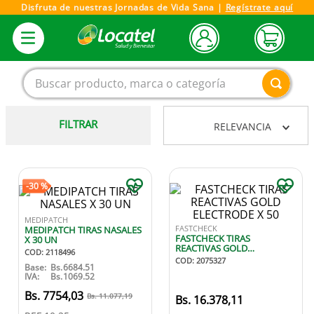
Disfruta de nuestras Jornadas de Vida Sana |
Regístrate aquí
Buscar producto, marca o categoría
FILTRAR
RELEVANCIA
1
.
magnesio
2
.
omega 3
3
.
tensiometro
-
30 %
4
.
vitamina c
MEDIPATCH
FASTCHECK
MEDIPATCH TIRAS NASALES
5
.
vitamina
FASTCHECK TIRAS
X 30 UN
REACTIVAS GOLD
COD
:
2118496
6
.
linezolid
ELECTRODE X 50
COD
:
2075327
Base:
Bs.
6684.51
IVA:
Bs.
1069.52
7
.
champu
7754
,
03
11
.
077
,
19
16
.
378
,
11
8
.
miovit