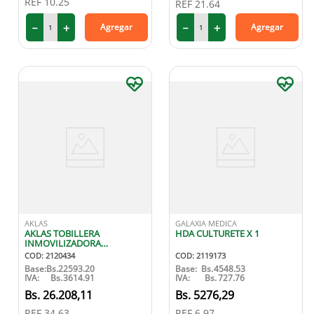
REF
10.25
REF
21.64
9
.
protector solar
－
＋
－
＋
Agregar
Agregar
10
.
medias compresión
AKLAS
GALAXIA MEDICA
AKLAS TOBILLERA
HDA CULTURETE X 1
INMOVILIZADORA
AJUSTABLE CON FERULA
COD
:
2120434
COD
:
2119173
TALLA M
Base:
Bs.
22593.20
Base:
Bs.
4548.53
IVA:
Bs.
3614.91
IVA:
Bs.
727.76
26
.
208
,
11
5276
,
29
REF
34.63
REF
6.97