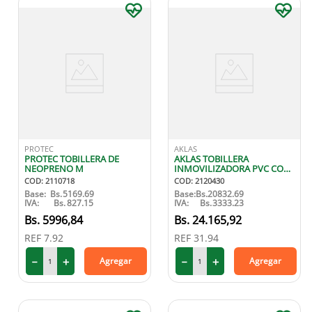
PROTEC
AKLAS
PROTEC TOBILLERA DE
AKLAS TOBILLERA
NEOPRENO M
INMOVILIZADORA PVC CON
CIERRE TALLA M
COD
:
2110718
COD
:
2120430
Base:
Bs.
5169.69
Base:
Bs.
20832.69
IVA:
Bs.
827.15
IVA:
Bs.
3333.23
5996
,
84
24
.
165
,
92
REF
7.92
REF
31.94
－
＋
－
＋
Agregar
Agregar