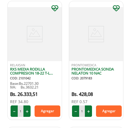
RELAXSAN
PRONTOMEDICA
RXS MEDIA RODILLA
PRONTOMEDICA SONDA
COMPRESION 18-22 T-L
NELATON 10 NAC
COLOR BEIGE
COD
:
2101042
COD
:
2079183
Base:
Bs.
22701.30
IVA:
Bs.
3632.21
26
.
333
,
51
428
,
08
REF
34.80
REF
0.57
－
＋
－
＋
Agregar
Agregar