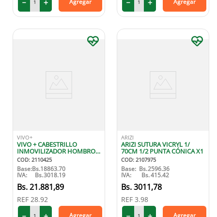
－
＋
－
＋
Agregar
Agregar
VIVO+
ARIZI
VIVO + CABESTRILLO
ARIZI SUTURA VICRYL 1/
INMOVILIZADOR HOMBRO
70CM 1/2 PUNTA CÓNICA X1
PED
COD
:
2110425
COD
:
2107975
Base:
Bs.
18863.70
Base:
Bs.
2596.36
IVA:
Bs.
3018.19
IVA:
Bs.
415.42
21
.
881
,
89
3011
,
78
REF
28.92
REF
3.98
－
＋
－
＋
Agregar
Agregar