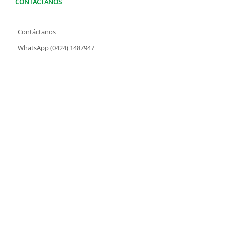
CONTÁCTANOS
Contáctanos
WhatsApp (0424) 1487947
Lunes a Domingo de 8:00 am a 7:00 pm
contacto@locatelve.com
TIENDAS LOCATEL
Encuentra tu tienda más cercana
SÍGUENOS