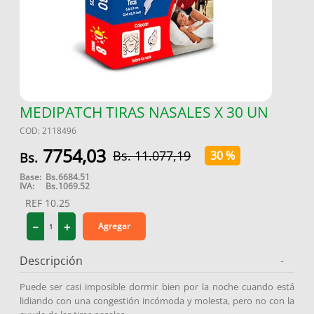
9
.
protector solar
10
.
medias compresión
MEDIPATCH TIRAS NASALES X 30 UN
COD
:
2118496
7754
,
03
11
.
077
,
19
30 %
Base:
Bs.
6684.51
IVA:
Bs.
1069.52
REF
10.25
－
＋
Agregar
Descripción
-
Puede ser casi imposible dormir bien por la noche cuando está
lidiando con una congestión incómoda y molesta, pero no con la