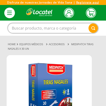
Disfruta de nuestras Jornadas de Vida Sana |
Regístrate aquí
Buscar producto, marca o categoría
EQUIPOS MÉDICOS
ACCESORIOS
MEDIPATCH TIRAS
1
.
magnesio
NASALES X 30 UN
2
.
omega 3
3
.
tensiometro
4
.
vitamina c
5
.
vitamina
6
.
linezolid
7
.
champu
8
.
miovit