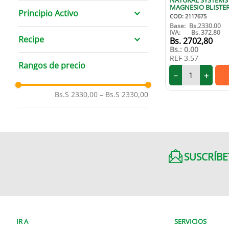
NATURAL SYSTEMS
NATURAL SYSTEMS
MAGNESIO BLISTER
Principio Activo
CAPSULAS
COD
:
2117675
Base:
Bs.
2330.00
CITRATO DE MAGNESIO
IVA:
Bs.
372.80
Recipe
2702
,
80
Bs.:
0.00
NO
REF
3.57
Rangos de precio
－
＋
Bs.S 2330,00
–
Bs.S 2330,00
SUSCRÍBE
IR A
SERVICIOS