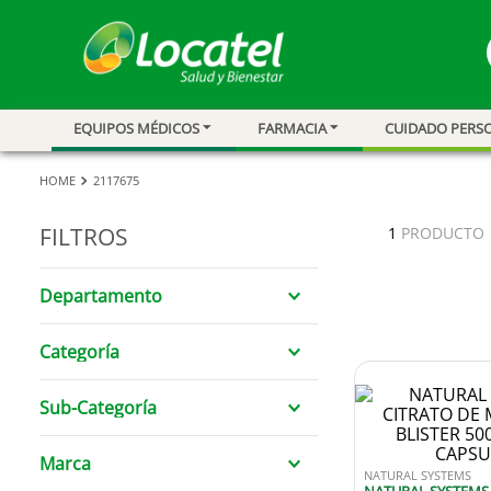
EQUIPOS MÉDICOS
FARMACIA
CUIDADO PERS
1
.
magnesio
2
.
omega 3
2117675
3
.
tensiometro
FILTROS
1
PRODUCTO
4
.
vitamina c
Departamento
5
.
vitamina
6
.
linezolid
Farmacia
Categoría
7
.
champu
VITAMINAS, MINERALES Y
Sub-Categoría
8
.
miovit
PRODUCTOS NATURALES
MULTIVITAMINICOS
9
.
protector sol
Marca
NATURAL SYSTEMS
10
.
medias comp