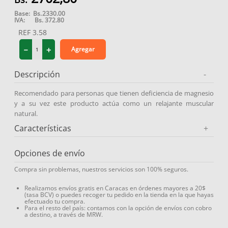
9
.
medias compresión
Base:
Bs.
2330.00
IVA:
Bs.
372.80
10
.
diosmina
REF
3.58
－
＋
Agregar
Descripción
-
Recomendado para personas que tienen deficiencia de magnesio
y a su vez este producto actúa como un relajante muscular
natural.
Características
+
Opciones de envío
Compra sin problemas, nuestros servicios son 100% seguros.
Realizamos envíos gratis en Caracas en órdenes mayores a 20$
(tasa BCV) o puedes recoger tu pedido en la tienda en la que hayas
efectuado tu compra.
Para el resto del país: contamos con la opción de envíos con cobro
a destino, a través de MRW.