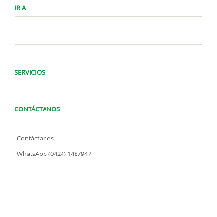
IR A
SERVICIOS
CONTÁCTANOS
Contáctanos
WhatsApp (0424) 1487947
Lunes a Domingo de 8:00 am a 7:00 pm
contacto@locatelve.com
TIENDAS LOCATEL