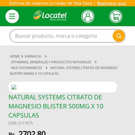
Disfruta de nuestras Jornadas de Vida Sana |
Regístrate aquí
Buscar producto, marca o categoría
FARMACIA
1
.
magnesio
VITAMINAS, MINERALES Y PRODUCTOS NATURALES
MULTIVITAMINICOS
NATURAL SYSTEMS CITRATO DE MAGNESIO
2
.
omega 3
BLISTER 500MG X 10 CAPSULAS
3
.
tensiometro
4
.
vitamina c
NATURAL SYSTEMS CITRATO DE
5
.
vitamina
MAGNESIO BLISTER 500MG X 10
6
.
champu
CAPSULAS
7
.
linezolid
COD
:
2117675
2702
,
80
8
.
miovit