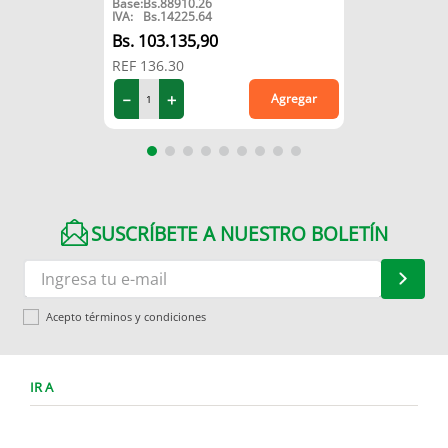
Base:
Bs.
88910.26
IVA:
Bs.
14225.64
103
.
135
,
90
REF
136.30
－
＋
Agregar
SUSCRÍBETE A NUESTRO BOLETÍN
Acepto términos y condiciones
IR A