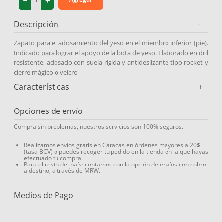
－
＋
9
.
protector solar
Descripción
-
10
.
medias compresión
Zapato para el adosamiento del yeso en el miembro inferior (pie).
Indicado para lograr el apoyo de la bota de yeso. Elaborado en dril
resistente, adosado con suela rígida y antideslizante tipo rocket y
cierre mágico o velcro
Características
+
Opciones de envío
Compra sin problemas, nuestros servicios son 100% seguros.
Realizamos envíos gratis en Caracas en órdenes mayores a 20$
(tasa BCV) o puedes recoger tu pedido en la tienda en la que hayas
efectuado tu compra.
Para el resto del país: contamos con la opción de envíos con cobro
a destino, a través de MRW.
Medios de Pago