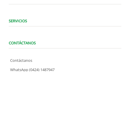
SERVICIOS
CONTÁCTANOS
Contáctanos
WhatsApp (0424) 1487947
Lunes a Domingo de 8:00 am a 7:00 pm
contacto@locatelve.com
TIENDAS LOCATEL
Encuentra tu tienda más cercana