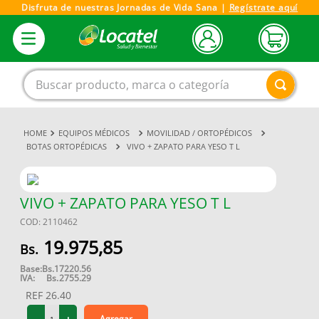
Disfruta de nuestras Jornadas de Vida Sana |
Regístrate aquí
Buscar producto, marca o categoría
EQUIPOS MÉDICOS
MOVILIDAD / ORTOPÉDICOS
1
.
magnesio
BOTAS ORTOPÉDICAS
VIVO + ZAPATO PARA YESO T L
2
.
omega 3
3
.
tensiometro
VIVO + ZAPATO PARA YESO T L
4
.
vitamina c
COD
:
2110462
5
.
vitamina
19
.
975
,
85
6
.
linezolid
Base:
Bs.
17220.56
IVA:
Bs.
2755.29
7
.
champu
REF
26.40
8
.
miovit
Agregar