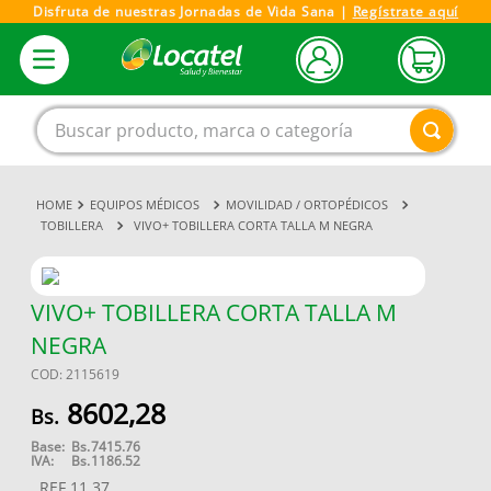
Disfruta de nuestras Jornadas de Vida Sana |
Regístrate aquí
Buscar producto, marca o categoría
EQUIPOS MÉDICOS
MOVILIDAD / ORTOPÉDICOS
1
.
magnesio
TOBILLERA
VIVO+ TOBILLERA CORTA TALLA M NEGRA
2
.
omega 3
3
.
tensiometro
VIVO+ TOBILLERA CORTA TALLA M
4
.
vitamina c
NEGRA
5
.
vitamina
COD
:
2115619
6
.
linezolid
8602
,
28
7
.
champu
Base:
Bs.
7415.76
IVA:
Bs.
1186.52
8
.
protector solar
REF
11.37