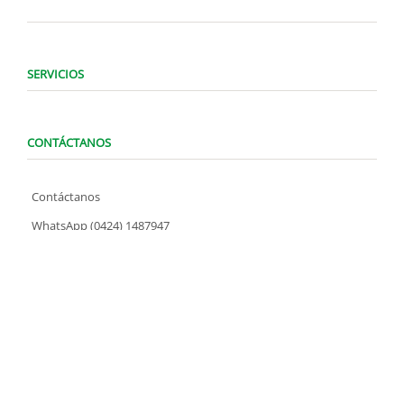
SERVICIOS
CONTÁCTANOS
Contáctanos
WhatsApp (0424) 1487947
Lunes a Domingo de 8:00 am a 7:00 pm
contacto@locatelve.com
TIENDAS LOCATEL
Encuentra tu tienda más cercana