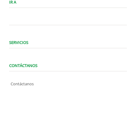
IR A
SERVICIOS
CONTÁCTANOS
Contáctanos
WhatsApp (0424) 1487947
Lunes a Domingo de 8:00 am a 7:00 pm
contacto@locatelve.com
TIENDAS LOCATEL