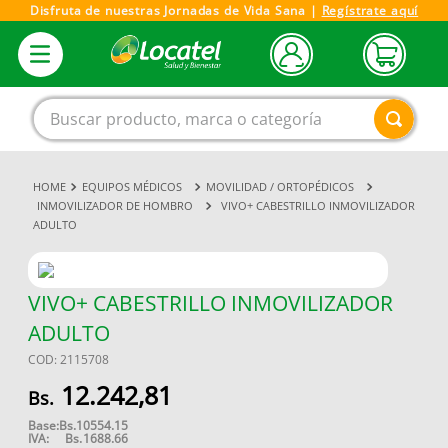
Disfruta de nuestras Jornadas de Vida Sana |
Regístrate aquí
Buscar producto, marca o categoría
EQUIPOS MÉDICOS
MOVILIDAD / ORTOPÉDICOS
1
.
magnesio
INMOVILIZADOR DE HOMBRO
VIVO+ CABESTRILLO INMOVILIZADOR
ADULTO
2
.
omega 3
3
.
tensiometro
4
.
vitamina c
VIVO+ CABESTRILLO INMOVILIZADOR
ADULTO
5
.
vitamina
COD
:
2115708
6
.
linezolid
12
.
242
,
81
7
.
champu
Base:
Bs.
10554.15
8
.
miovit
IVA:
Bs.
1688.66