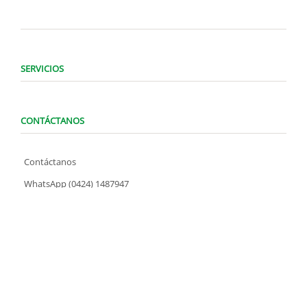
SERVICIOS
CONTÁCTANOS
Contáctanos
WhatsApp (0424) 1487947
Lunes a Domingo de 8:00 am a 7:00 pm
contacto@locatelve.com
TIENDAS LOCATEL
Encuentra tu tienda más cercana