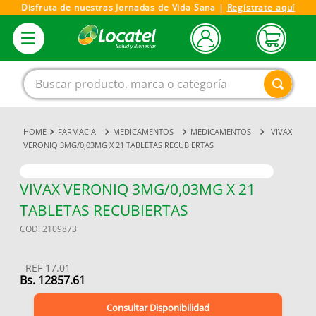
Disfruta de nuestras Jornadas de Vida Sana |
Regístrate aquí
Buscar producto, marca o categoría
FARMACIA
MEDICAMENTOS
MEDICAMENTOS
VIVAX
1
.
magnesio
VERONIQ 3MG/0,03MG X 21 TABLETAS RECUBIERTAS
2
.
omega 3
3
.
tensiometro
VIVAX VERONIQ 3MG/0,03MG X 21
TABLETAS RECUBIERTAS
4
.
vitamina c
COD
:
2109873
5
.
vitamina
6
.
champu
REF
17.01
Bs.
12857.61
7
.
linezolid
Consultar Disponibilidad
8
.
miovit