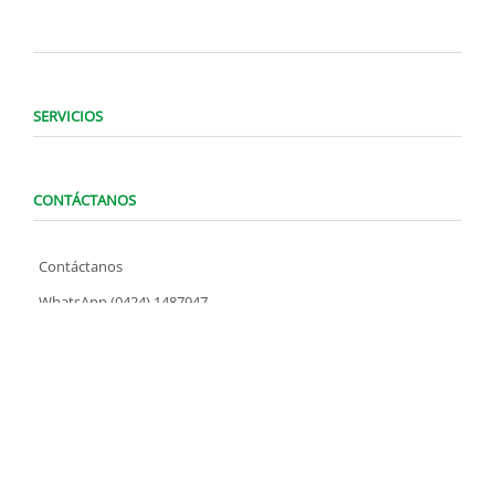
SERVICIOS
CONTÁCTANOS
Contáctanos
WhatsApp (0424) 1487947
Lunes a Domingo de 8:00 am a 7:00 pm
contacto@locatelve.com
TIENDAS LOCATEL
Encuentra tu tienda más cercana