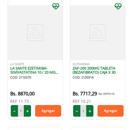
LA SANTE
ALPHARMA
LA SANTE EZETIMIBA-
ZAF-200 200MG TABLETA
SIMVASTATINA 10 / 20 MG
(BEZAFIBRATO) CAJA X 30
X30 TABLETAS
COD
:
2110270
COD
:
2120314
8870
,
00
7717
,
29
9079
,
16
REF
11.73
REF
10.21
－
＋
－
＋
Agregar
Agregar