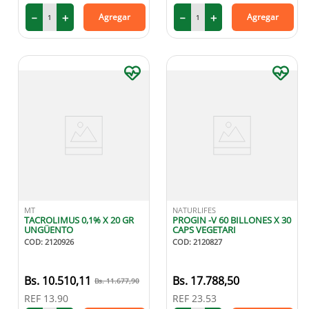
－
＋
－
＋
Agregar
Agregar
MT
NATURLIFES
TACROLIMUS 0,1% X 20 GR
PROGIN -V 60 BILLONES X 30
UNGÜENTO
CAPS VEGETARI
COD
:
2120926
COD
:
2120827
10
.
510
,
11
17
.
788
,
50
11
.
677
,
90
REF
13.90
REF
23.53