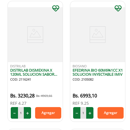
DISTRILAB
BIOSANO
DISTRILAB DISMEXINA X
EFEDRINA BIO 60M6%1CC X1
120ML SOLUCION SABOR
SOLUCION INYECTABLE IMIV
FRESA
COD
:
2116241
COD
:
2105082
3230
,
28
6993
,
10
4969
,
66
REF
4.27
REF
9.25
－
＋
－
＋
Agregar
Agregar