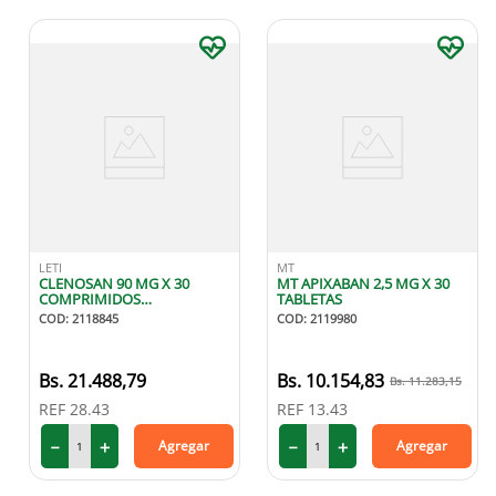
LETI
MT
CLENOSAN 90 MG X 30
MT APIXABAN 2,5 MG X 30
COMPRIMIDOS
TABLETAS
RECUBIERTOS
COD
:
2118845
COD
:
2119980
21
.
488
,
79
10
.
154
,
83
11
.
283
,
15
REF
28.43
REF
13.43
－
＋
－
＋
Agregar
Agregar