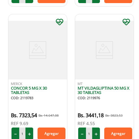
MERCK
MT
CONCOR 5 MG X 30
MT VILDAGLIPTINA 50 MG X
TABLETAS
30 TABLETAS
COD
:
2119783
COD
:
2119976
7323
,
54
3441
,
18
14
.
647
,
08
3823
,
53
REF
9.69
REF
4.55
－
＋
－
＋
Agregar
Agregar