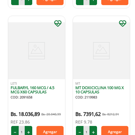
LETI
MT
FULBARYL 160 MCG / 4.5
MT DOXICICLINA 100 MG X
MCG X60 CAPSULAS
10 CAPSULAS
COD
:
2091658
COD
:
2119983
18
.
036
,
89
7391
,
62
20
.
040
,
99
8212
,
91
REF
23.86
REF
9.78
－
＋
－
＋
Agregar
Agregar