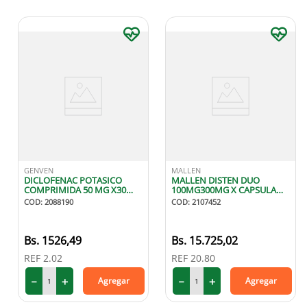
GENVEN
MALLEN
DICLOFENAC POTASICO
MALLEN DISTEN DUO
COMPRIMIDA 50 MG X30
100MG300MG X CAPSULA
GENVEN
GELATINA BLANDA
COD
:
2088190
COD
:
2107452
1526
,
49
15
.
725
,
02
REF
2.02
REF
20.80
－
＋
－
＋
Agregar
Agregar