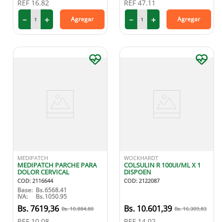
REF
16.82
REF
47.11
9
.
medias compresión
－
＋
－
＋
Agregar
Agregar
10
.
protector solar
MEDIPATCH
WOCKHARDT
MEDIPATCH PARCHE PARA
COLSULIN R 100UI/ML X 1
DOLOR CERVICAL
DISPOEN
COD
:
2116644
COD
:
2122087
Base:
Bs.
6568.41
IVA:
Bs.
1050.95
7619
,
36
10
.
601
,
39
10
.
884
,
80
16
.
309
,
83
REF
10.08
REF
14.02