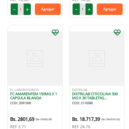
－
＋
－
＋
Agregar
Agregar
FC LABORATORIOS
DISTRILAB
FC AMARENFEM 150MG X 1
DISTRILAB CITICOLINA 500
CAPSULA BLANDA
MG X 30 TABLETAS
RECUBIERTAS
COD
:
2091308
COD
:
2116580
2801
,
69
18
.
717
,
39
5603
,
38
34
.
031
,
62
REF
3.71
REF
24.76