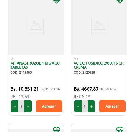
MT
MT
MT ANASTROZOL 1 MG X 30
ACIDO FUSIDICO 2% X 15 GR
TABLETAS
CREMA
COD
:
2119985
COD
:
2120928
10
.
351
,
21
4667
,
87
11
.
501
,
34
5186
,
52
REF
13.69
REF
6.18
－
＋
－
＋
Agregar
Agregar