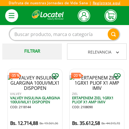
Disfruta de nuestras Jornadas de Vida Sana |
Regístrate aquí
Buscar producto, marca o categoría
FILTRAR
RELEVANCIA
1
.
magnesio
2
.
omega 3
3
.
tensiometro
-
35 %
-
20 %
4
.
vitamina c
VALVEY
ZIEL
5
.
vitamina
VALVEY INSULINA GLARGINA
ERTAPENEM ZIEL 1GRX1
100UI/MLX1 DISPOPEN
PLIOF X1 AMP IMIV
6
.
linezolid
COD
:
2118144
COD
:
2108090
7
.
champu
12
.
714
,
88
35
.
612
,
58
19
.
561
,
36
44
.
515
,
72
8
.
miovit