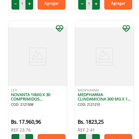
－
＋
－
＋
Agregar
Agregar
LETI
MEDPHARMA
NOVANTA 10MG X 30
MEDPHARMA
COMPRIMIDOS
CLINDAMICINA 300 MG X 10
RECUBIERTOS
CAPSULAS
COD
:
2121508
COD
:
2121210
17
.
960
,
96
1823
,
25
REF
23.76
REF
2.41