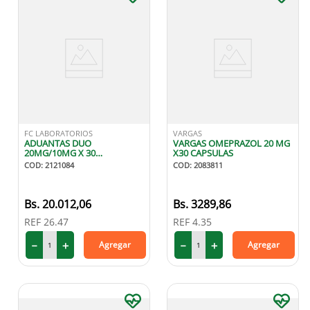
FC LABORATORIOS
VARGAS
ADUANTAS DUO
VARGAS OMEPRAZOL 20 MG
20MG/10MG X 30
X30 CAPSULAS
COMPRIMIDOS
COD
:
2121084
COD
:
2083811
RECUBIERTOS
20
.
012
,
06
3289
,
86
REF
26.47
REF
4.35
－
＋
－
＋
Agregar
Agregar