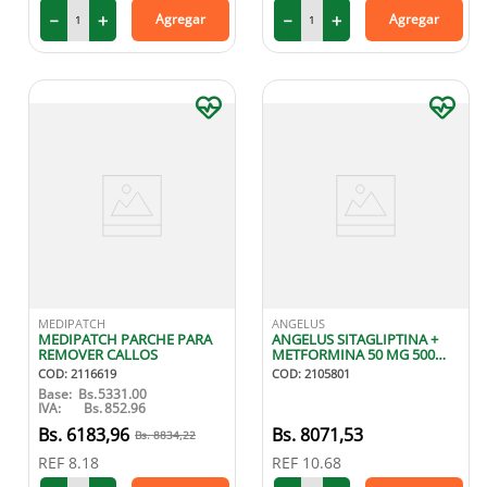
－
＋
－
＋
Agregar
Agregar
MEDIPATCH
ANGELUS
MEDIPATCH PARCHE PARA
ANGELUS SITAGLIPTINA +
REMOVER CALLOS
METFORMINA 50 MG 500
MG X30 TABLETAS
COD
:
2116619
COD
:
2105801
Base:
Bs.
5331.00
IVA:
Bs.
852.96
6183
,
96
8071
,
53
8834
,
22
REF
8.18
REF
10.68