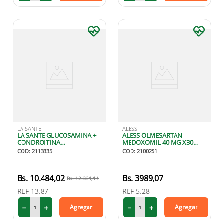
LA SANTE
ALESS
LA SANTE GLUCOSAMINA +
ALESS OLMESARTAN
CONDROITINA
MEDOXOMIL 40 MG X30
1500MG1200MGX15 SO
TABLETAS
COD
:
2113335
COD
:
2100251
10
.
484
,
02
3989
,
07
12
.
334
,
14
REF
13.87
REF
5.28
－
＋
－
＋
Agregar
Agregar