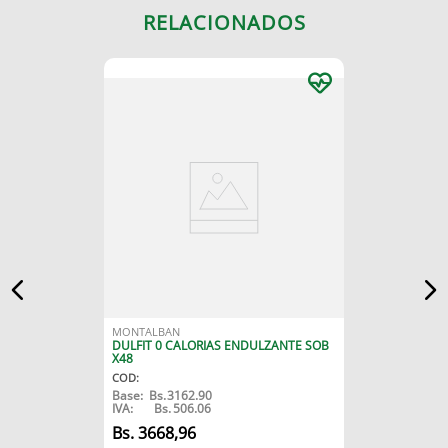
RELACIONADOS
MONTALBAN
DULFIT 0 CALORIAS ENDULZANTE SOB
X48
COD
:
Base:
Bs.
3162.90
IVA:
Bs.
506.06
3668
,
96