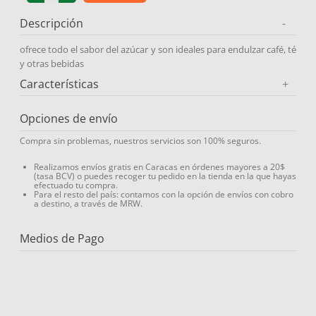
9
.
medias compresión
Descripción
-
10
.
protector solar
ofrece todo el sabor del azúcar y son ideales para endulzar café, té
y otras bebidas
Características
+
Opciones de envío
Compra sin problemas, nuestros servicios son 100% seguros.
Realizamos envíos gratis en Caracas en órdenes mayores a 20$
(tasa BCV) o puedes recoger tu pedido en la tienda en la que hayas
efectuado tu compra.
Para el resto del país: contamos con la opción de envíos con cobro
a destino, a través de MRW.
Medios de Pago