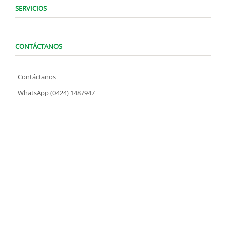
SERVICIOS
CONTÁCTANOS
Contáctanos
WhatsApp (0424) 1487947
Lunes a Domingo de 8:00 am a 7:00 pm
contacto@locatelve.com
TIENDAS LOCATEL
Encuentra tu tienda más cercana
SÍGUENOS