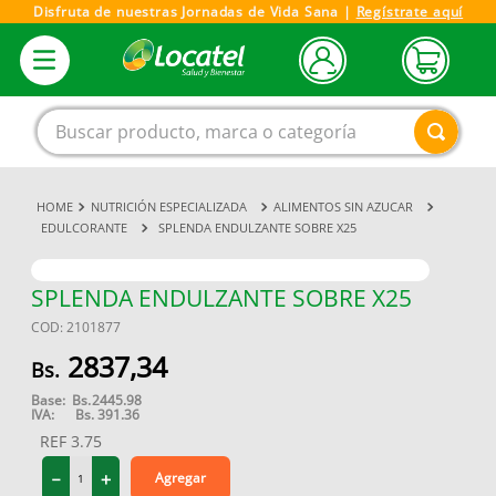
Disfruta de nuestras Jornadas de Vida Sana |
Regístrate aquí
Buscar producto, marca o categoría
NUTRICIÓN ESPECIALIZADA
ALIMENTOS SIN AZUCAR
1
.
magnesio
EDULCORANTE
SPLENDA ENDULZANTE SOBRE X25
2
.
omega 3
3
.
tensiometro
SPLENDA ENDULZANTE SOBRE X25
COD
:
2101877
4
.
vitamina c
2837
,
34
5
.
vitamina
Base:
Bs.
2445.98
6
.
linezolid
IVA:
Bs.
391.36
REF
3.75
7
.
champu
－
＋
Agregar
8
.
miovit