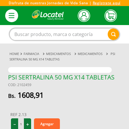
Disfruta de nuestras Jornadas de Vida Sana |
Regístrate aquí
Buscar producto, marca o categoría
FARMACIA
MEDICAMENTOS
MEDICAMENTOS
PSI
1
.
magnesio
SERTRALINA 50 MG X14 TABLETAS
2
.
omega 3
3
.
tensiometro
PSI SERTRALINA 50 MG X14 TABLETAS
COD
:
2102459
4
.
vitamina c
1608
,
91
5
.
vitamina
6
.
linezolid
REF
2.13
7
.
champu
－
＋
Agregar
8
.
miovit