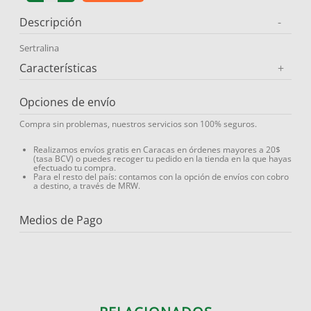
9
.
protector solar
Descripción
-
10
.
medias compresión
Sertralina
Características
+
Opciones de envío
Compra sin problemas, nuestros servicios son 100% seguros.
Realizamos envíos gratis en Caracas en órdenes mayores a 20$
(tasa BCV) o puedes recoger tu pedido en la tienda en la que hayas
efectuado tu compra.
Para el resto del país: contamos con la opción de envíos con cobro
a destino, a través de MRW.
Medios de Pago