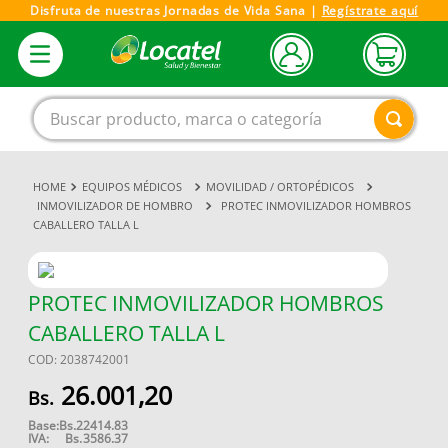
Disfruta de nuestras Jornadas de Vida Sana |
Regístrate aquí
Buscar producto, marca o categoría
EQUIPOS MÉDICOS
MOVILIDAD / ORTOPÉDICOS
1
.
magnesio
INMOVILIZADOR DE HOMBRO
PROTEC INMOVILIZADOR HOMBROS
CABALLERO TALLA L
2
.
omega 3
3
.
tensiometro
4
.
vitamina c
PROTEC INMOVILIZADOR HOMBROS
CABALLERO TALLA L
5
.
vitamina
COD
:
2038742001
6
.
linezolid
26
.
001
,
20
7
.
champu
Base:
Bs.
22414.83
8
.
miovit
IVA:
Bs.
3586.37