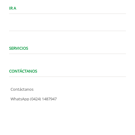
IR A
SERVICIOS
CONTÁCTANOS
Contáctanos
WhatsApp (0424) 1487947
Lunes a Domingo de 8:00 am a 7:00 pm
contacto@locatelve.com
TIENDAS LOCATEL