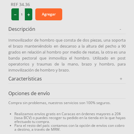
REF
34.36
9
.
protector solar
－
＋
Agregar
10
.
medias compresión
Descripción
-
Inmovilizador de hombro que consta de dos piezas, una soporta
el brazo manteniéndolo en descanso a la altura del pecho a 90
grados en relación al hombro por medio de reatas, la otra es una
banda pectoral que inmoviliza el hombro. Utilizado en post
operatorios y traumas de la mano, brazo y hombro, para
inmovilización de hombro y brazo.
Características
+
Opciones de envío
Compra sin problemas, nuestros servicios son 100% seguros.
Realizamos envíos gratis en Caracas en órdenes mayores a 20$
(tasa BCV) o puedes recoger tu pedido en la tienda en la que hayas
efectuado tu compra.
Para el resto del país: contamos con la opción de envíos con cobro
a destino, a través de MRW.