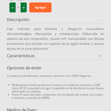
9
.
miovit
－
＋
Agregar
10
.
medias compresión
Descripción
-
Faja indicada para lesiones y desgarres musculares,
dorsolumbalgias, discopatías y osteoporosis. Elaborada en
elástico de alta compresión, “power net” transpirable, con férulas
posteriores que brindan un soporte de la región lumbar y dorsal.
Ajuste en la zona abdominal
Características
+
Opciones de envío
Compra sin problemas, nuestros servicios son 100% seguros.
Realizamos envíos gratis en Caracas en órdenes mayores a 20$
(tasa BCV) o puedes recoger tu pedido en la tienda en la que hayas
efectuado tu compra.
Para el resto del país: contamos con la opción de envíos con cobro
a destino, a través de MRW.
Medios de Pago