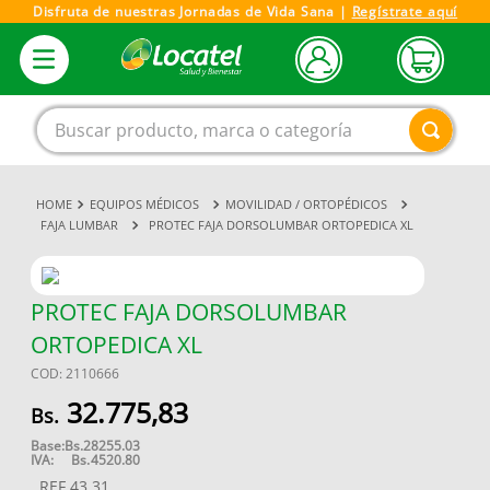
Disfruta de nuestras Jornadas de Vida Sana |
Regístrate aquí
Buscar producto, marca o categoría
EQUIPOS MÉDICOS
MOVILIDAD / ORTOPÉDICOS
1
.
magnesio
FAJA LUMBAR
PROTEC FAJA DORSOLUMBAR ORTOPEDICA XL
2
.
omega 3
3
.
tensiometro
PROTEC FAJA DORSOLUMBAR
4
.
vitamina c
ORTOPEDICA XL
5
.
vitamina
COD
:
2110666
6
.
linezolid
32
.
775
,
83
7
.
champu
Base:
Bs.
28255.03
IVA:
Bs.
4520.80
8
.
protector solar
REF
43.31