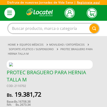
Disfruta de nuestras Jornadas de Vida Sana |
Regístrate aquí
Buscar producto, marca o categoría
EQUIPOS MÉDICOS
MOVILIDAD / ORTOPÉDICOS
1
.
magnesio
SOPORTE ATLETICO / SUSPENSORIO
PROTEC BRAGUERO PARA
HERNIA TALLA M
2
.
omega 3
3
.
tensiometro
4
.
vitamina c
PROTEC BRAGUERO PARA HERNIA
TALLA M
5
.
linezolid
COD
:
2110702
6
.
vitamina
19
.
381
,
72
7
.
champu
Base:
Bs.
16708.38
8
.
miovit
IVA:
Bs.
2673.34