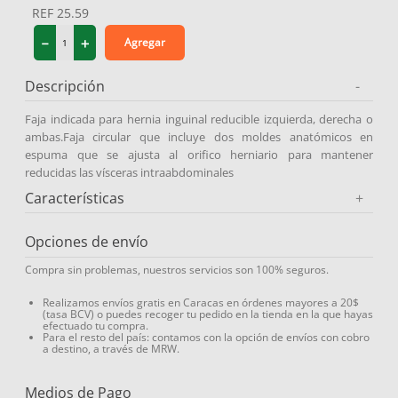
REF
25.59
9
.
protector solar
－
＋
Agregar
10
.
medias compresión
Descripción
-
Faja indicada para hernia inguinal reducible izquierda, derecha o
ambas.Faja circular que incluye dos moldes anatómicos en
espuma que se ajusta al orifico herniario para mantener
reducidas las vísceras intraabdominales
Características
+
Opciones de envío
Compra sin problemas, nuestros servicios son 100% seguros.
Realizamos envíos gratis en Caracas en órdenes mayores a 20$
(tasa BCV) o puedes recoger tu pedido en la tienda en la que hayas
efectuado tu compra.
Para el resto del país: contamos con la opción de envíos con cobro
a destino, a través de MRW.
Medios de Pago