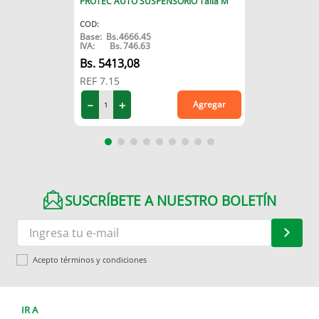
PROTEC AUTO SUSPENSORIO Talla M
COD
:
Base:
Bs.
4666.45
IVA:
Bs.
746.63
5413
,
08
REF
7.15
－
＋
Agregar
SUSCRÍBETE A NUESTRO BOLETÍN
Acepto términos y condiciones
IR A