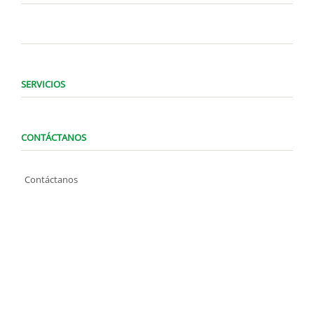
SERVICIOS
CONTÁCTANOS
Contáctanos
WhatsApp (0424) 1487947
Lunes a Domingo de 8:00 am a 7:00 pm
contacto@locatelve.com
TIENDAS LOCATEL