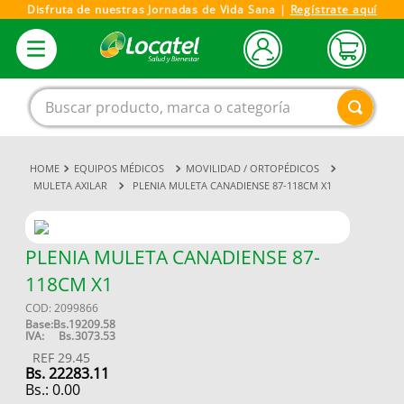
Disfruta de nuestras Jornadas de Vida Sana |
Regístrate aquí
Buscar producto, marca o categoría
EQUIPOS MÉDICOS
MOVILIDAD / ORTOPÉDICOS
1
.
magnesio
MULETA AXILAR
PLENIA MULETA CANADIENSE 87-118CM X1
2
.
omega 3
3
.
tensiometro
PLENIA MULETA CANADIENSE 87-
4
.
vitamina c
118CM X1
5
.
vitamina
COD
:
2099866
Base:
Bs.
19209.58
6
.
linezolid
IVA:
Bs.
3073.53
REF
29.45
7
.
champu
Bs.
22283.11
Bs.:
0.00
8
.
miovit