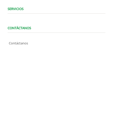
SERVICIOS
CONTÁCTANOS
Contáctanos
WhatsApp (0424) 1487947
Lunes a Domingo de 8:00 am a 7:00 pm
contacto@locatelve.com
TIENDAS LOCATEL
Encuentra tu tienda más cercana
SÍGUENOS