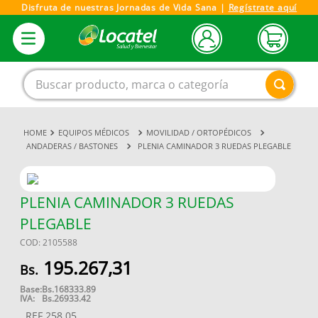
Disfruta de nuestras Jornadas de Vida Sana |
Regístrate aquí
Buscar producto, marca o categoría
EQUIPOS MÉDICOS
MOVILIDAD / ORTOPÉDICOS
1
.
magnesio
ANDADERAS / BASTONES
PLENIA CAMINADOR 3 RUEDAS PLEGABLE
2
.
omega 3
3
.
tensiometro
PLENIA CAMINADOR 3 RUEDAS
4
.
vitamina c
PLEGABLE
5
.
vitamina
COD
:
2105588
6
.
linezolid
195
.
267
,
31
7
.
champu
Base:
Bs.
168333.89
IVA:
Bs.
26933.42
8
.
miovit
REF
258.05