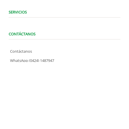
SERVICIOS
CONTÁCTANOS
Contáctanos
WhatsApp (0424) 1487947
Lunes a Domingo de 8:00 am a 7:00 pm
contacto@locatelve.com
TIENDAS LOCATEL
Encuentra tu tienda más cercana
SÍGUENOS