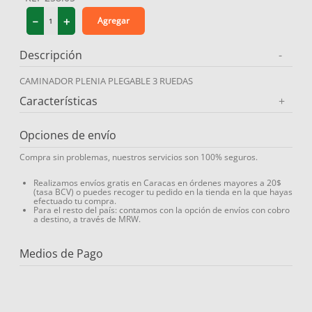
9
.
medias compresión
－
＋
Agregar
10
.
protector solar
Descripción
-
CAMINADOR PLENIA PLEGABLE 3 RUEDAS
Características
+
Opciones de envío
Compra sin problemas, nuestros servicios son 100% seguros.
Realizamos envíos gratis en Caracas en órdenes mayores a 20$
(tasa BCV) o puedes recoger tu pedido en la tienda en la que hayas
efectuado tu compra.
Para el resto del país: contamos con la opción de envíos con cobro
a destino, a través de MRW.
Medios de Pago