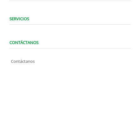
SERVICIOS
CONTÁCTANOS
Contáctanos
WhatsApp (0424) 1487947
Lunes a Domingo de 8:00 am a 7:00 pm
contacto@locatelve.com
TIENDAS LOCATEL
Encuentra tu tienda más cercana