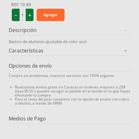
REF
19.89
9
.
medias compresión
－
＋
Agregar
10
.
protector solar
Descripción
-
Baston de aluminio ajustable de color azul
Características
+
Opciones de envío
Compra sin problemas, nuestros servicios son 100% seguros.
Realizamos envíos gratis en Caracas en órdenes mayores a 20$
(tasa BCV) o puedes recoger tu pedido en la tienda en la que hayas
efectuado tu compra.
Para el resto del país: contamos con la opción de envíos con cobro
a destino, a través de MRW.
Medios de Pago