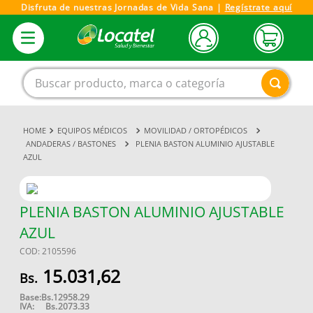
Disfruta de nuestras Jornadas de Vida Sana |
Regístrate aquí
Buscar producto, marca o categoría
EQUIPOS MÉDICOS
MOVILIDAD / ORTOPÉDICOS
1
.
magnesio
ANDADERAS / BASTONES
PLENIA BASTON ALUMINIO AJUSTABLE
AZUL
2
.
omega 3
3
.
tensiometro
4
.
vitamina c
PLENIA BASTON ALUMINIO AJUSTABLE
AZUL
5
.
vitamina
COD
:
2105596
6
.
linezolid
15
.
031
,
62
7
.
champu
Base:
Bs.
12958.29
8
.
miovit
IVA:
Bs.
2073.33