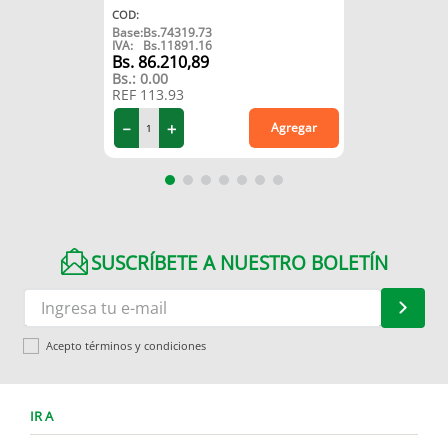
COD
:
Base:
Bs.
74319.73
IVA:
Bs.
11891.16
86
.
210
,
89
Bs.:
0.00
REF
113.93
－
＋
Agregar
SUSCRÍBETE A NUESTRO BOLETÍN
Acepto términos y condiciones
IR A