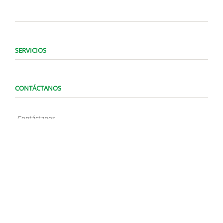
SERVICIOS
CONTÁCTANOS
Contáctanos
WhatsApp (0424) 1487947
Lunes a Domingo de 8:00 am a 7:00 pm
contacto@locatelve.com
TIENDAS LOCATEL
Encuentra tu tienda más cercana