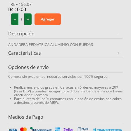
REF
156.07
9
.
medias compresión
Bs.:
0.00
10
.
protector solar
－
＋
Agregar
Descripción
-
ANDADERA PEDIATRICA ALUMINIO CON RUEDAS
Características
+
Opciones de envío
Compra sin problemas, nuestros servicios son 100% seguros.
Realizamos envíos gratis en Caracas en órdenes mayores a 20$
(tasa BCV) o puedes recoger tu pedido en la tienda en la que hayas
efectuado tu compra.
Para el resto del país: contamos con la opción de envíos con cobro
a destino, a través de MRW.
Medios de Pago