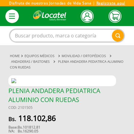
Disfruta de nuestras Jornadas de Vida Sana |
Regístrate aquí
Buscar producto, marca o categoría
EQUIPOS MÉDICOS
MOVILIDAD / ORTOPÉDICOS
1
.
magnesio
ANDADERAS / BASTONES
PLENIA ANDADERA PEDIATRICA ALUMINIO
CON RUEDAS
2
.
omega 3
3
.
tensiometro
4
.
vitamina c
PLENIA ANDADERA PEDIATRICA
ALUMINIO CON RUEDAS
5
.
vitamina
COD
:
2101505
6
.
linezolid
118
.
102
,
86
7
.
champu
Base:
Bs.
101812.81
8
.
miovit
IVA:
Bs.
16290.05