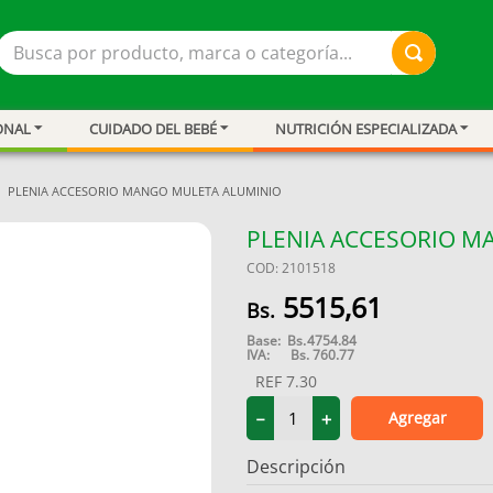
Busca por producto, marca o categoría...
ONAL
CUIDADO DEL BEBÉ
NUTRICIÓN ESPECIALIZADA
PLENIA ACCESORIO MANGO MULETA ALUMINIO
PLENIA ACCESORIO M
COD
:
2101518
5515
,
61
Base:
Bs.
4754.84
IVA:
Bs.
760.77
REF
7.30
Agregar
－
＋
resión
Descripción
ar