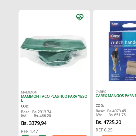
CAREX
MAMMON
CAREX MANGOS PARA 
MAMMON TACO PLASTICO PARA YESO
L
COD
:
COD
:
Base:
Bs.
4073.45
Base:
Bs.
2913.74
IVA:
Bs.
651.75
IVA:
Bs.
466.20
Bs.
4725.20
3379
,
94
REF
6.25
REF
4.47