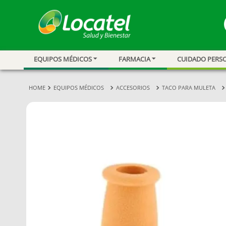
EQUIPOS MÉDICOS
FARMACIA
CUIDADO PERS
1
.
magnesio
2
.
omega 3
EQUIPOS MÉDICOS
ACCESORIOS
TACO PARA MULETA
3
.
tensiometro
4
.
vitamina c
5
.
vitamina
6
.
linezolid
7
.
champu
8
.
miovit
9
.
medias comp
10
.
protector sol