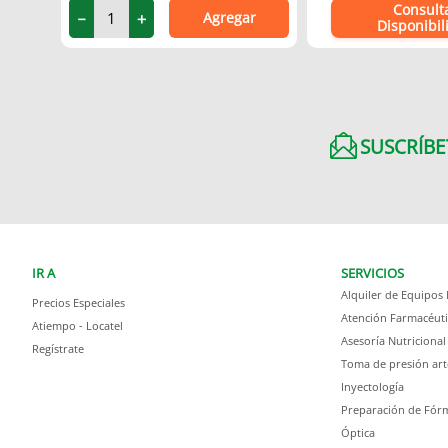
Consult
Agregar
－
＋
Disponibil
SUSCRÍBE
IR A
SERVICIOS
Alquiler de Equipos
Precios Especiales
Atención Farmacéuti
Atiempo - Locatel
Asesoría Nutricional
Regístrate
Toma de presión art
Inyectología
Preparación de Fórm
Óptica