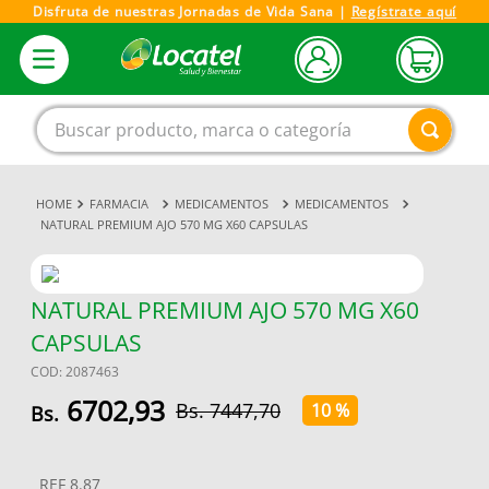
Disfruta de nuestras Jornadas de Vida Sana |
Regístrate aquí
Buscar producto, marca o categoría
FARMACIA
MEDICAMENTOS
MEDICAMENTOS
1
.
magnesio
NATURAL PREMIUM AJO 570 MG X60 CAPSULAS
2
.
omega 3
3
.
tensiometro
NATURAL PREMIUM AJO 570 MG X60
4
.
vitamina c
CAPSULAS
5
.
vitamina
COD
:
2087463
6
.
linezolid
6702
,
93
7447
,
70
10 %
7
.
champu
8
.
miovit
REF
8.87