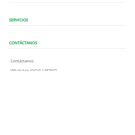
SERVICIOS
CONTÁCTANOS
Contáctanos
WhatsApp (0424) 1487947
Lunes a Domingo de 8:00 am a 7:00 pm
contacto@locatelve.com
TIENDAS LOCATEL
Encuentra tu tienda más cercana