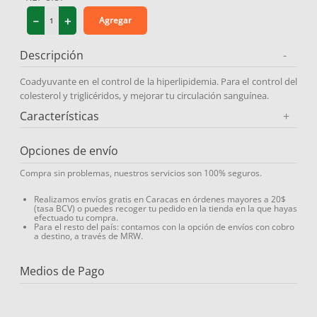
9
.
medias compresión
－
＋
Agregar
10
.
protector solar
Descripción
-
Coadyuvante en el control de la hiperlipidemia. Para el control del
colesterol y triglicéridos, y mejorar tu circulación sanguínea.
Características
+
Opciones de envío
Compra sin problemas, nuestros servicios son 100% seguros.
Realizamos envíos gratis en Caracas en órdenes mayores a 20$
(tasa BCV) o puedes recoger tu pedido en la tienda en la que hayas
efectuado tu compra.
Para el resto del país: contamos con la opción de envíos con cobro
a destino, a través de MRW.
Medios de Pago