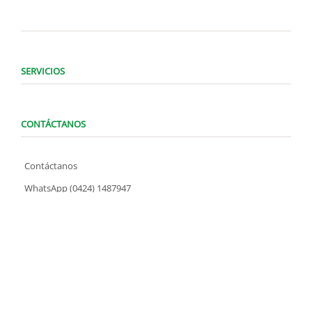
SERVICIOS
CONTÁCTANOS
Contáctanos
WhatsApp (0424) 1487947
Lunes a Domingo de 8:00 am a 7:00 pm
contacto@locatelve.com
TIENDAS LOCATEL
Encuentra tu tienda más cercana