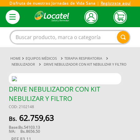
Disfruta de nuestras Jornadas de Vida Sana |
Regístrate aquí
Buscar producto, marca o categoría
EQUIPOS MÉDICOS
TERAPIA RESPIRATORIA
1
.
magnesio
NEBULIZADOR
DRIVE NEBULIZADOR CON KIT NEBULIZAR Y FILTRO
2
.
omega 3
3
.
tensiometro
DRIVE NEBULIZADOR CON KIT
4
.
vitamina c
NEBULIZAR Y FILTRO
5
.
vitamina
COD
:
2102148
6
.
champu
62
.
759
,
63
7
.
linezolid
Base:
Bs.
54103.13
IVA:
Bs.
8656.50
8
.
miovit
REF
83.11