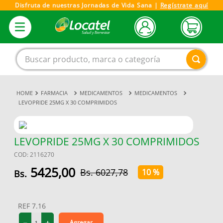
Disfruta de nuestras Jornadas de Vida Sana |
Regístrate aquí
Buscar producto, marca o categoría
FARMACIA
MEDICAMENTOS
MEDICAMENTOS
1
.
magnesio
LEVOPRIDE 25MG X 30 COMPRIMIDOS
2
.
omega 3
3
.
tensiometro
LEVOPRIDE 25MG X 30 COMPRIMIDOS
4
.
vitamina c
COD
:
2116270
5
.
linezolid
5425
,
00
6027
,
78
10 %
6
.
vitamina
7
.
champu
REF
7.16
8
.
miovit
－
＋
Agregar