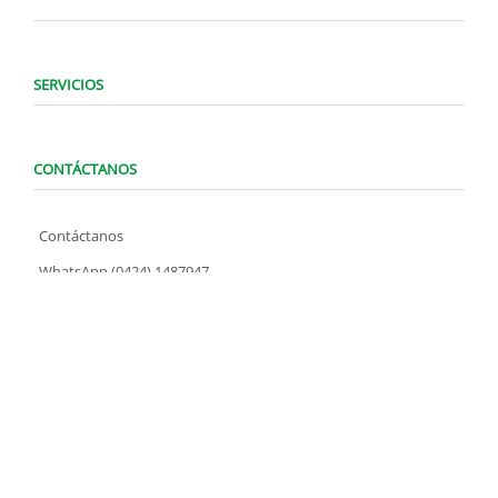
SERVICIOS
CONTÁCTANOS
Contáctanos
WhatsApp (0424) 1487947
Lunes a Domingo de 8:00 am a 7:00 pm
contacto@locatelve.com
TIENDAS LOCATEL
Encuentra tu tienda más cercana