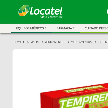
EQUIPOS MÉDICOS
FARMACIA
CUIDADO PERS
1
.
magnesio
2
.
omega 3
FARMACIA
MEDICAMENTOS
MEDICAMENTOS
FC TEM
3
.
tensiometro
4
.
vitamina c
5
.
vitamina
6
.
linezolid
7
.
champu
8
.
protector sol
9
.
miovit
10
.
medias comp