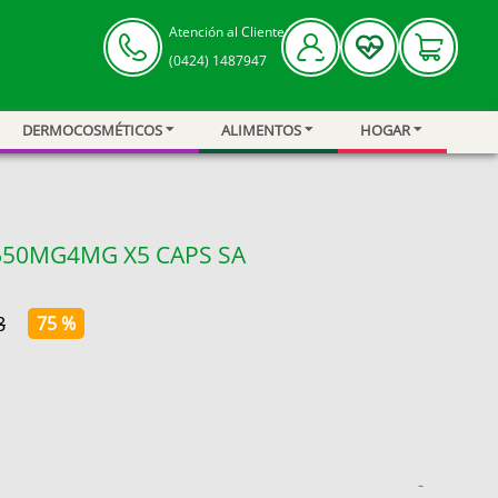
Atención al Cliente
(0424) 1487947
DERMOCOSMÉTICOS
ALIMENTOS
HOGAR
650MG4MG X5 CAPS SA
8
75 %
-