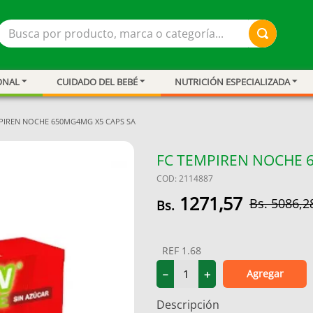
Busca por producto, marca o categoría...
ONAL
CUIDADO DEL BEBÉ
NUTRICIÓN ESPECIALIZADA
PIREN NOCHE 650MG4MG X5 CAPS SA
FC TEMPIREN NOCHE 
COD
:
2114887
1271
,
57
5086
,
2
REF
1.68
ar
Agregar
－
＋
Descripción
resión