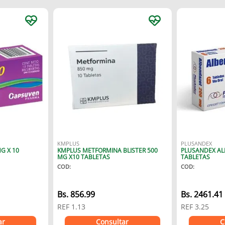
KMPLUS
PLUSANDEX
G X 10
KMPLUS METFORMINA BLISTER 500
PLUSANDEX AL
MG X10 TABLETAS
TABLETAS
COD
:
COD
:
Bs.
856.99
Bs.
2461.41
REF
1.13
REF
3.25
ar
Consultar
C