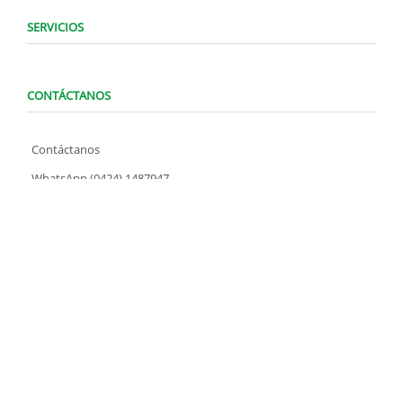
SERVICIOS
CONTÁCTANOS
Contáctanos
WhatsApp (0424) 1487947
Lunes a Domingo de 8:00 am a 7:00 pm
contacto@locatelve.com
TIENDAS LOCATEL
Encuentra tu tienda más cercana
SÍGUENOS