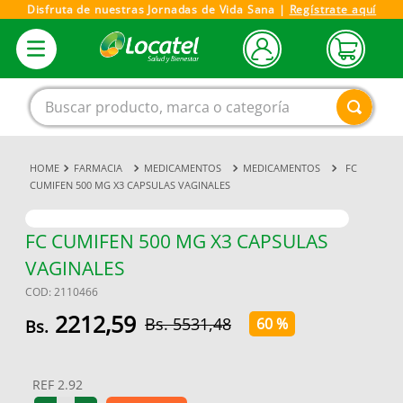
Disfruta de nuestras Jornadas de Vida Sana |
Regístrate aquí
Buscar producto, marca o categoría
FARMACIA
MEDICAMENTOS
MEDICAMENTOS
FC
1
.
magnesio
CUMIFEN 500 MG X3 CAPSULAS VAGINALES
2
.
omega 3
3
.
tensiometro
FC CUMIFEN 500 MG X3 CAPSULAS
VAGINALES
4
.
vitamina c
COD
:
2110466
5
.
vitamina
2212
,
59
5531
,
48
60 %
6
.
linezolid
7
.
champu
REF
2.92
8
.
miovit