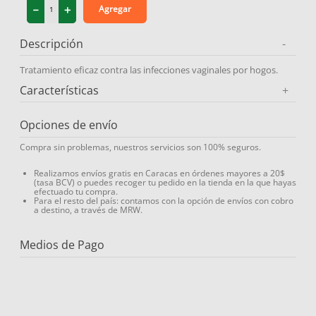
－
＋
Agregar
9
.
protector solar
10
.
medias compresión
Descripción
-
Tratamiento eficaz contra las infecciones vaginales por hogos.
Características
+
Opciones de envío
Compra sin problemas, nuestros servicios son 100% seguros.
Realizamos envíos gratis en Caracas en órdenes mayores a 20$
(tasa BCV) o puedes recoger tu pedido en la tienda en la que hayas
efectuado tu compra.
Para el resto del país: contamos con la opción de envíos con cobro
a destino, a través de MRW.
Medios de Pago