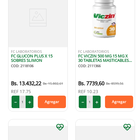
FC LABORATORIOS
FC LABORATORIOS
FC GLUCON PLUS X 15
FC VICZIN 500 MG 15 MG X
SOBRES SLIMON
30 TABLETAS MASTICABLES
SIN AZUCAR
COD
:
2118106
COD
:
2111366
13
.
432
,
22
7739
,
60
15
.
802
,
61
8599
,
56
REF
17.75
REF
10.23
－
＋
－
＋
Agregar
Agregar