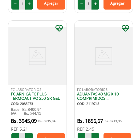
－
＋
－
＋
Agregar
Agregar
FC LABORATORIOS
FC LABORATORIOS
FC ARNICA FC PLUS
ADUANTAS 40 MG X 10
TERMOACTIVO 250 GR GEL
COMPRIMIDOS
RECUBIERTOS
COD
:
2085273
COD
:
2119745
Base:
Bs.
3400.94
IVA:
Bs.
544.15
3945
,
09
1856
,
67
5635
,
84
3713
,
35
REF
5.21
REF
2.45