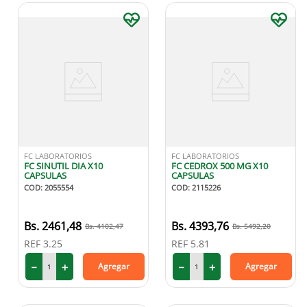
FC LABORATORIOS
FC LABORATORIOS
FC SINUTIL DIA X10
FC CEDROX 500 MG X10
CAPSULAS
CAPSULAS
COD
:
2055554
COD
:
2115226
2461
,
48
4393
,
76
4102
,
47
5492
,
20
REF
3.25
REF
5.81
－
＋
－
＋
Agregar
Agregar