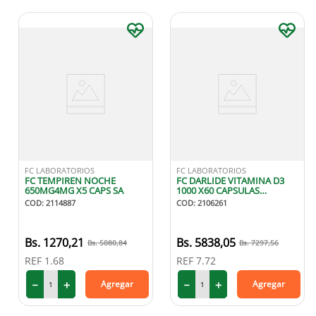
FC LABORATORIOS
FC LABORATORIOS
FC TEMPIREN NOCHE
FC DARLIDE VITAMINA D3
650MG4MG X5 CAPS SA
1000 X60 CAPSULAS
BLANDAS
COD
:
2114887
COD
:
2106261
1270
,
21
5838
,
05
5080
,
84
7297
,
56
REF
1.68
REF
7.72
－
＋
－
＋
Agregar
Agregar