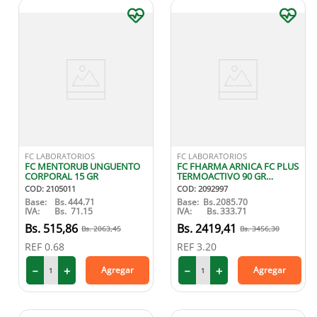
FC LABORATORIOS
FC LABORATORIOS
FC MENTORUB UNGUENTO
FC FHARMA ARNICA FC PLUS
CORPORAL 15 GR
TERMOACTIVO 90 GR
ROLLON
COD
:
2105011
COD
:
2092997
Base:
Bs.
444.71
Base:
Bs.
2085.70
IVA:
Bs.
71.15
IVA:
Bs.
333.71
515
,
86
2419
,
41
2063
,
45
3456
,
30
REF
0.68
REF
3.20
－
＋
－
＋
Agregar
Agregar