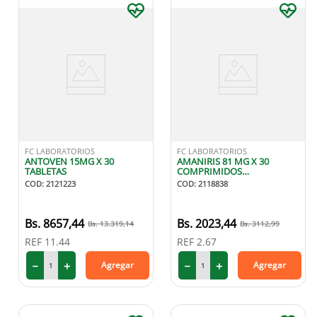
FC LABORATORIOS
FC LABORATORIOS
ANTOVEN 15MG X 30
AMANIRIS 81 MG X 30
TABLETAS
COMPRIMIDOS
RECUBIERTAS
COD
:
2121223
COD
:
2118838
8657
,
44
2023
,
44
13
.
319
,
14
3112
,
99
REF
11.44
REF
2.67
－
＋
－
＋
Agregar
Agregar