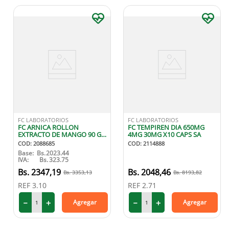
FC LABORATORIOS
FC LABORATORIOS
FC ARNICA ROLLON
FC TEMPIREN DIA 650MG
EXTRACTO DE MANGO 90 GR
4MG 30MG X10 CAPS SA
GEL
COD
:
2088685
COD
:
2114888
Base:
Bs.
2023.44
IVA:
Bs.
323.75
2347
,
19
2048
,
46
3353
,
13
8193
,
82
REF
3.10
REF
2.71
－
＋
－
＋
Agregar
Agregar