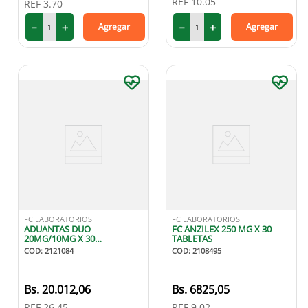
REF
10.05
REF
3.70
9
.
medias compresión
－
＋
－
＋
Agregar
Agregar
10
.
protector solar
FC LABORATORIOS
FC LABORATORIOS
ADUANTAS DUO
FC ANZILEX 250 MG X 30
20MG/10MG X 30
TABLETAS
COMPRIMIDOS
COD
:
2121084
COD
:
2108495
RECUBIERTOS
20
.
012
,
06
6825
,
05
REF
26.45
REF
9.02