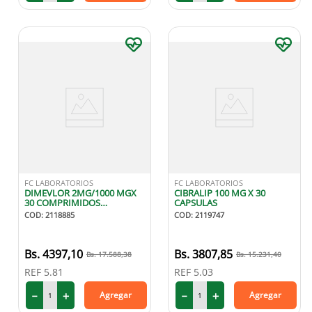
FC LABORATORIOS
FC LABORATORIOS
DIMEVLOR 2MG/1000 MGX
CIBRALIP 100 MG X 30
30 COMPRIMIDOS
CAPSULAS
RECUBIERTAS
COD
:
2118885
COD
:
2119747
4397
,
10
3807
,
85
17
.
588
,
38
15
.
231
,
40
REF
5.81
REF
5.03
－
＋
－
＋
Agregar
Agregar