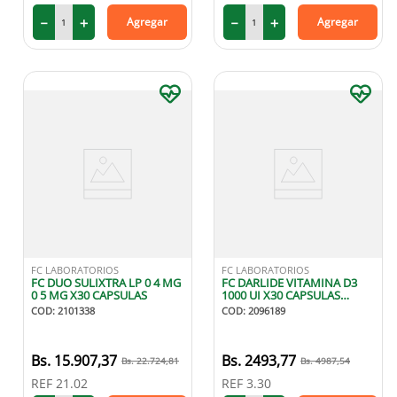
－
＋
－
＋
Agregar
Agregar
FC LABORATORIOS
FC LABORATORIOS
FC DUO SULIXTRA LP 0 4 MG
FC DARLIDE VITAMINA D3
0 5 MG X30 CAPSULAS
1000 UI X30 CAPSULAS
BLANDAS
COD
:
2101338
COD
:
2096189
15
.
907
,
37
2493
,
77
22
.
724
,
81
4987
,
54
REF
21.02
REF
3.30