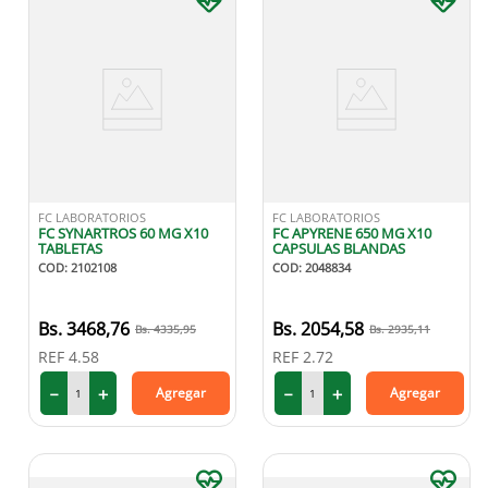
FC LABORATORIOS
FC LABORATORIOS
FC SYNARTROS 60 MG X10
FC APYRENE 650 MG X10
TABLETAS
CAPSULAS BLANDAS
COD
:
2102108
COD
:
2048834
3468
,
76
2054
,
58
4335
,
95
2935
,
11
REF
4.58
REF
2.72
－
＋
－
＋
Agregar
Agregar