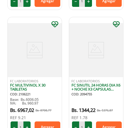
－
＋
－
＋
Agregar
Agregar
FC LABORATORIOS
FC LABORATORIOS
FC MULTIVINOL X 30
FC SINUTIL 24 HORAS DIA X6
TABLETAS
+ NOCHE X3 CAPSULAS
BLANDAS
COD
:
2106221
COD
:
2094755
Base:
Bs.
6006.05
IVA:
Bs.
960.97
6967
,
02
1344
,
22
8708
,
77
5376
,
87
REF
9.21
REF
1.78
－
＋
－
＋
Agregar
Agregar