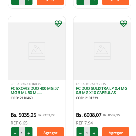
FC LABORATORIOS
FC LABORATORIOS
FC EXOVIS DUO 400 MG 57
FC DUO SULIXTRA LP 0.4 MG
MG 5 ML 50 ML
0.5 MG X10 CAPSULAS
SUSPENSION
COD
:
2110469
COD
:
2101339
5035
,
25
6008
,
07
7193
,
22
8582
,
95
REF
6.65
REF
7.94
－
＋
－
＋
Agregar
Agregar