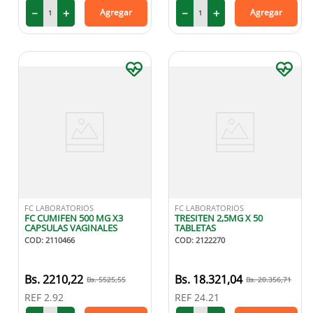
－
＋
－
＋
Agregar
Agregar
FC LABORATORIOS
FC LABORATORIOS
FC CUMIFEN 500 MG X3
TRESITEN 2,5MG X 50
CAPSULAS VAGINALES
TABLETAS
COD
:
2110466
COD
:
2122270
2210
,
22
18
.
321
,
04
5525
,
55
20
.
356
,
71
REF
2.92
REF
24.21