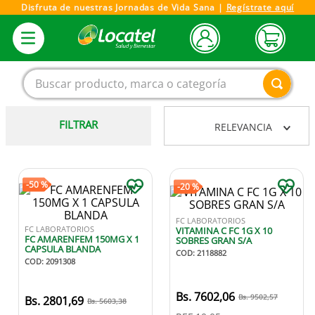
Disfruta de nuestras Jornadas de Vida Sana |
Regístrate aquí
Buscar producto, marca o categoría
FILTRAR
RELEVANCIA
1
.
magnesio
2
.
omega 3
3
.
tensiometro
-
50 %
-
20 %
4
.
vitamina c
FC LABORATORIOS
FC LABORATORIOS
VITAMINA C FC 1G X 10
5
.
vitamina
FC AMARENFEM 150MG X 1
SOBRES GRAN S/A
CAPSULA BLANDA
COD
:
2118882
6
.
linezolid
COD
:
2091308
7
.
champu
7602
,
06
9502
,
57
2801
,
69
5603
,
38
8
.
miovit