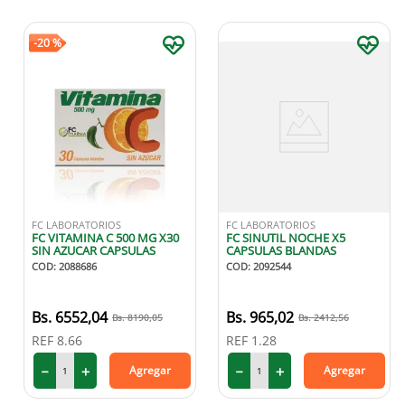
-
20 %
FC LABORATORIOS
FC LABORATORIOS
FC VITAMINA C 500 MG X30
FC SINUTIL NOCHE X5
SIN AZUCAR CAPSULAS
CAPSULAS BLANDAS
COD
:
2088686
COD
:
2092544
6552
,
04
965
,
02
8190
,
05
2412
,
56
REF
8.66
REF
1.28
－
＋
－
＋
Agregar
Agregar