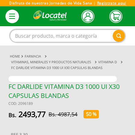
Disfruta de nuestras Jornadas de Vida Sana |
Regístrate aquí
Buscar producto, marca o categoría
FARMACIA
1
.
magnesio
VITAMINAS, MINERALES Y PRODUCTOS NATURALES
VITAMINA D
FC DARLIDE VITAMINA D3 1000 UI X30 CAPSULAS BLANDAS
2
.
omega 3
3
.
tensiometro
FC DARLIDE VITAMINA D3 1000 UI X30
4
.
vitamina c
CAPSULAS BLANDAS
5
.
vitamina
COD
:
2096189
6
.
linezolid
2493
,
77
4987
,
54
50 %
7
.
champu
8
.
miovit
REF
3.30