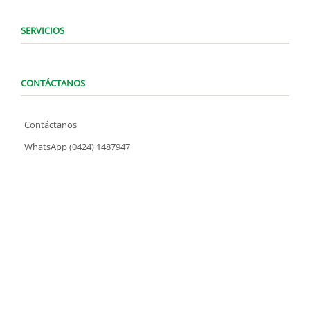
SERVICIOS
CONTÁCTANOS
Contáctanos
WhatsApp (0424) 1487947
Lunes a Domingo de 8:00 am a 7:00 pm
contacto@locatelve.com
TIENDAS LOCATEL
Encuentra tu tienda más cercana
SÍGUENOS