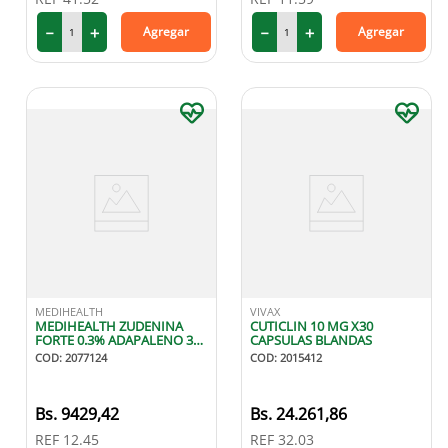
－
＋
－
＋
Agregar
Agregar
MEDIHEALTH
VIVAX
MEDIHEALTH ZUDENINA
CUTICLIN 10 MG X30
FORTE 0.3% ADAPALENO 30
CAPSULAS BLANDAS
GR GEL
COD
:
2077124
COD
:
2015412
9429
,
42
24
.
261
,
86
REF
12.45
REF
32.03