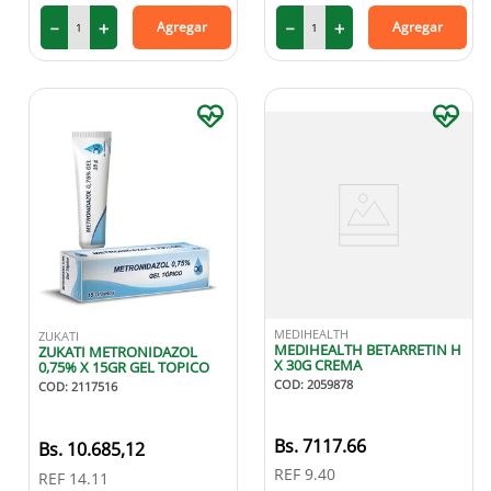
－
＋
－
＋
Agregar
Agregar
MEDIHEALTH
ZUKATI
MEDIHEALTH BETARRETIN H
ZUKATI METRONIDAZOL
X 30G CREMA
0,75% X 15GR GEL TOPICO
COD
:
2059878
COD
:
2117516
Bs.
7117.66
10
.
685
,
12
REF
9.40
REF
14.11