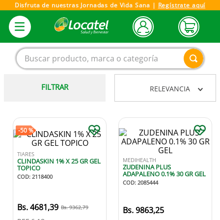
Disfruta de nuestras Jornadas de Vida Sana |
Regístrate aquí
Buscar producto, marca o categoría
FILTRAR
RELEVANCIA
1
.
magnesio
2
.
omega 3
3
.
tensiometro
-
50 %
4
.
vitamina c
TIARES
MEDIHEALTH
CLINDASKIN 1% X 25 GR GEL
5
.
linezolid
ZUDENINA PLUS
TOPICO
ADAPALENO 0.1% 30 GR GEL
COD
:
2118400
6
.
vitamina
COD
:
2085444
7
.
champu
4681
,
39
9362
,
79
9863
,
25
8
.
miovit