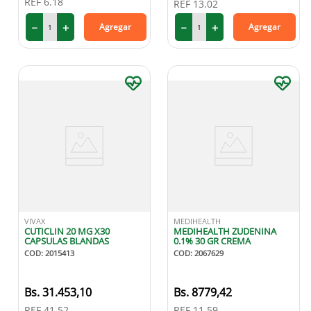
REF
6.18
REF
13.02
9
.
protector solar
－
＋
－
＋
Agregar
Agregar
10
.
medias compresión
VIVAX
MEDIHEALTH
CUTICLIN 20 MG X30
MEDIHEALTH ZUDENINA
CAPSULAS BLANDAS
0.1% 30 GR CREMA
COD
:
2015413
COD
:
2067629
31
.
453
,
10
8779
,
42
REF
41.52
REF
11.59