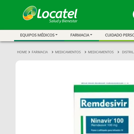
EQUIPOS MÉDICOS
FARMACIA
CUIDADO PERS
1
.
magnesio
2
.
omega 3
FARMACIA
MEDICAMENTOS
MEDICAMENTOS
DISTRI
3
.
tensiometro
4
.
vitamina c
5
.
vitamina
6
.
linezolid
7
.
champu
8
.
protector sol
9
.
miovit
10
.
medias comp