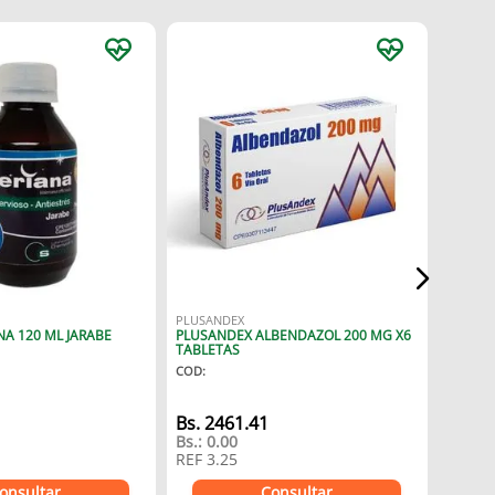
VIVAX
COD
:
PLUSANDEX
SOMA VALERIANA 120 ML JARABE
PLUSANDEX ALBENDAZOL 200 MG X6
Bs.
24
TABLETAS
Bs.:
0.
COD
:
REF
3.
Bs.
2461.41
Bs.:
0.00
REF
3.25
onsultar
Consultar