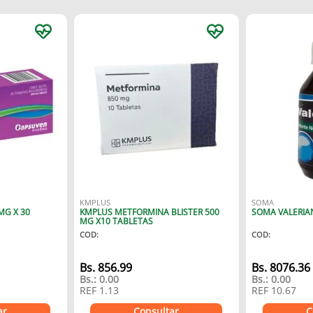
KMPLUS
SOMA
MG X 30
KMPLUS METFORMINA BLISTER 500
MG X10 TABLETAS
COD
:
COD
:
Bs.
856.99
Bs.
8076.36
Bs.:
0.00
Bs.:
0.00
REF
1.13
REF
10.67
ar
Consultar
C