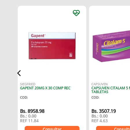
L X3 AMPOLLAS
SIEGFRIED
CAPSUVEN
GAPENT 20MG X 30 COMP REC
CAPSUVEN CITALAM 5 
TABLETAS
COD
:
COD
:
Bs.
8958.98
Bs.
3507.19
Bs.:
0.00
Bs.:
0.00
REF
11.84
REF
4.63
Consultar
Consult