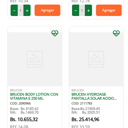
REF
10.34
REF
12.78
－
＋
－
＋
Agregar
Agregar
BRUCEN
BRUCEN
BRUCEN BODY LOTION CON
BRUCEN HYDROAGE
VITAMINA E 250 ML
PANTALLA SOLAR ACIDO
HIAL 50 GR
COD
:
2090966
COD
:
2111783
Base:
Bs.
9185.62
Base:
Bs.
21909.45
IVA:
Bs.
1469.70
IVA:
Bs.
3505.51
10
.
655
,
32
25
.
414
,
96
REF
14.08
REF
33.59