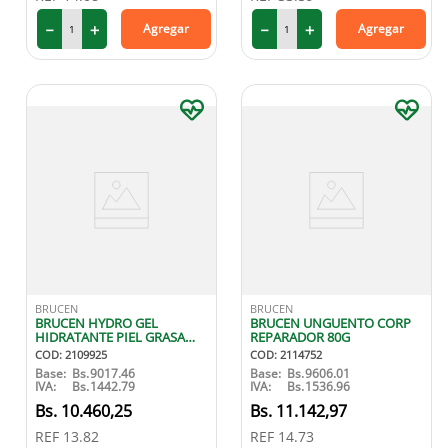
－
＋
－
＋
Agregar
Agregar
BRUCEN
BRUCEN
BRUCEN HYDRO GEL
BRUCEN UNGUENTO CORP
HIDRATANTE PIEL GRASA
REPARADOR 80G
120 ML
COD
:
2109925
COD
:
2114752
Base:
Bs.
9017.46
Base:
Bs.
9606.01
IVA:
Bs.
1442.79
IVA:
Bs.
1536.96
10
.
460
,
25
11
.
142
,
97
REF
13.82
REF
14.73