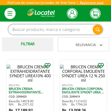
Disfruta de nuestras Jornadas de Vida Sana |
Regístrate aquí
Buscar producto, marca o categoría
FILTRAR
RELEVANCIA
1
.
magnesio
2
.
omega 3
3
.
tensiometro
4
.
vitamina c
5
.
linezolid
BRUCEN
BRUCEN
BRUCEN CREMA
BRUCEN CREMA CORPORAL
6
.
vitamina
EXTRAHIDIDRATANTE
EMOLIENTE SYNDET UREA 12
SYNDET UREA10% 400 ml
% 250 ml
COD
:
2099420
COD
:
2099419
7
.
champu
Base:
Bs.
14818.90
Base:
Bs.
11214.02
IVA:
Bs.
2371.02
IVA:
Bs.
1794.24
8
.
miovit
17
.
189
,
92
13
.
008
,
26