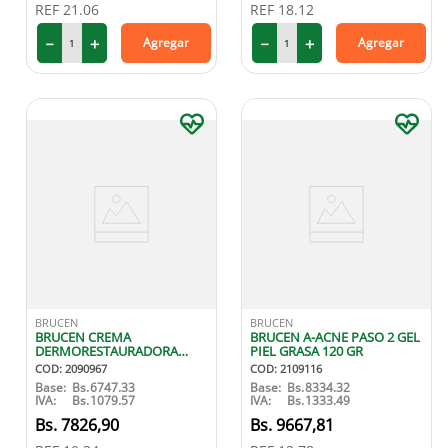
REF
21.06
REF
18.12
－
＋
－
＋
Agregar
Agregar
BRUCEN
BRUCEN
BRUCEN CREMA
BRUCEN A-ACNE PASO 2 GEL
DERMORESTAURADORA
PIEL GRASA 120 GR
CON CENTELLA ASIATICA 30
COD
:
2090967
COD
:
2109116
GR
Base:
Bs.
6747.33
Base:
Bs.
8334.32
IVA:
Bs.
1079.57
IVA:
Bs.
1333.49
7826
,
90
9667
,
81