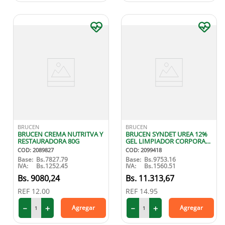
BRUCEN
BRUCEN
BRUCEN CREMA NUTRITVA Y
BRUCEN SYNDET UREA 12%
RESTAURADORA 80G
GEL LIMPIADOR CORPORAL
250CC
COD
:
2089827
COD
:
2099418
Base:
Bs.
7827.79
Base:
Bs.
9753.16
IVA:
Bs.
1252.45
IVA:
Bs.
1560.51
9080
,
24
11
.
313
,
67
REF
12.00
REF
14.95
－
＋
－
＋
Agregar
Agregar