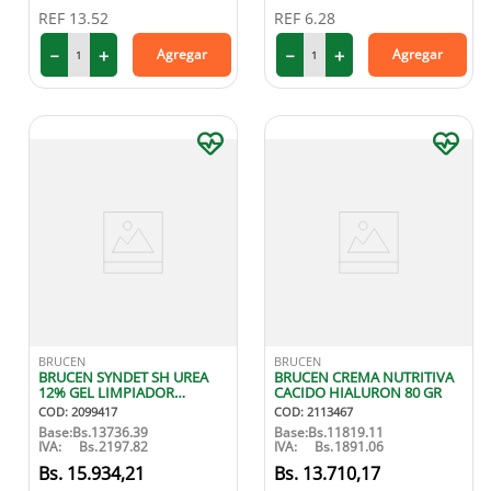
REF
13.52
REF
6.28
－
＋
－
＋
Agregar
Agregar
BRUCEN
BRUCEN
BRUCEN SYNDET SH UREA
BRUCEN CREMA NUTRITIVA
12% GEL LIMPIADOR
CACIDO HIALURON 80 GR
CAPILAR 400CC
COD
:
2099417
COD
:
2113467
Base:
Bs.
13736.39
Base:
Bs.
11819.11
IVA:
Bs.
2197.82
IVA:
Bs.
1891.06
15
.
934
,
21
13
.
710
,
17