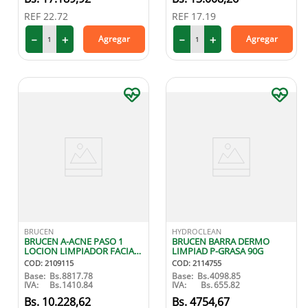
REF
22.72
REF
17.19
9
.
protector solar
－
＋
－
＋
Agregar
Agregar
10
.
medias compresión
BRUCEN
HYDROCLEAN
BRUCEN A-ACNE PASO 1
BRUCEN BARRA DERMO
LOCION LIMPIADOR FACIAL
LIMPIAD P-GRASA 90G
120 GR
COD
:
2109115
COD
:
2114755
Base:
Bs.
8817.78
Base:
Bs.
4098.85
IVA:
Bs.
1410.84
IVA:
Bs.
655.82
10
.
228
,
62
4754
,
67