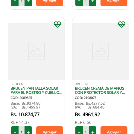
－
＋
－
＋
Agregar
Agregar
BRUCEN
BRUCEN
BRUCEN PANTALLA SOLAR
BRUCEN CREMA DE MANOS
PARA EL ROSTRO Y CUELLO
CON PROTECTOR SOLAR Y
50 GR
COLAGENO 50 ML
COD
:
2089825
COD
:
2108075
Base:
Bs.
9374.80
Base:
Bs.
4277.52
IVA:
Bs.
1499.97
IVA:
Bs.
684.40
10
.
874
,
77
4961
,
92
REF
14.37
REF
6.56
－
＋
－
＋
Agregar
Agregar