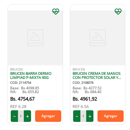
BRUCEN
BRUCEN
BRUCEN BARRA DERMO
BRUCEN CREMA DE MANOS
LIMPIAD P-MIXTA 90G
CON PROTECTOR SOLAR Y
VITAMINA E 50GR
COD
:
2114754
COD
:
2108076
Base:
Bs.
4098.85
Base:
Bs.
4277.52
IVA:
Bs.
655.82
IVA:
Bs.
684.40
4754
,
67
4961
,
92
REF
6.28
REF
6.56
－
＋
－
＋
Agregar
Agregar