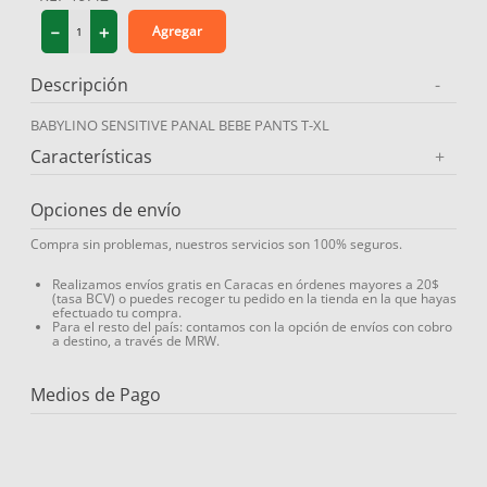
9
.
medias compresión
－
＋
Agregar
10
.
diosmina
Descripción
-
BABYLINO SENSITIVE PANAL BEBE PANTS T-XL
Características
+
Opciones de envío
Compra sin problemas, nuestros servicios son 100% seguros.
Realizamos envíos gratis en Caracas en órdenes mayores a 20$
(tasa BCV) o puedes recoger tu pedido en la tienda en la que hayas
efectuado tu compra.
Para el resto del país: contamos con la opción de envíos con cobro
a destino, a través de MRW.
Medios de Pago