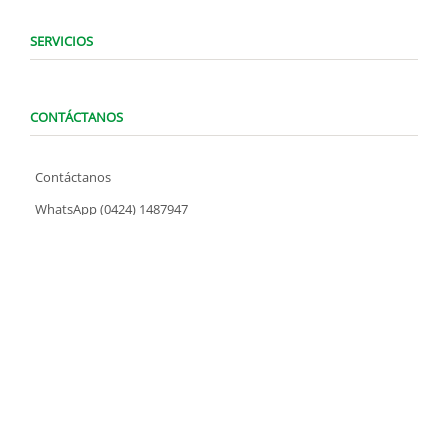
SERVICIOS
CONTÁCTANOS
Contáctanos
WhatsApp (0424) 1487947
Lunes a Domingo de 8:00 am a 7:00 pm
contacto@locatelve.com
TIENDAS LOCATEL
Encuentra tu tienda más cercana
SÍGUENOS