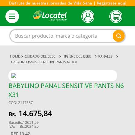
Disfruta de nuestras Jornadas de Vida Sana |
Regístrate aquí
Buscar producto, marca o categoría
CUIDADO DEL BEBE
HIGIENE DEL BEBE
PANALES
1
.
magnesio
BABYLINO PANAL SENSITIVE PANTS N6 X31
2
.
omega 3
3
.
tensiometro
BABYLINO PANAL SENSITIVE PANTS N6
4
.
vitamina c
X31
5
.
vitamina
COD
:
2117337
6
.
champu
14
.
675
,
84
7
.
linezolid
Base:
Bs.
12651.59
IVA:
Bs.
2024.25
8
.
miovit
REF
19.42