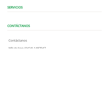
SERVICIOS
CONTÁCTANOS
Contáctanos
WhatsApp (0424) 1487947
Lunes a Domingo de 8:00 am a 7:00 pm
contacto@locatelve.com
TIENDAS LOCATEL
Encuentra tu tienda más cercana
SÍGUENOS