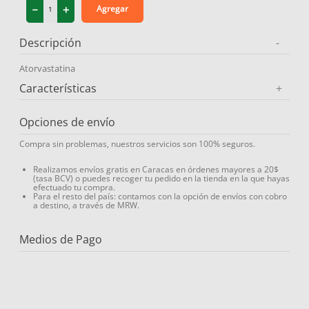
－
＋
Agregar
9
.
medias compresión
10
.
diosmina
Descripción
-
Atorvastatina
Características
+
Opciones de envío
Compra sin problemas, nuestros servicios son 100% seguros.
Realizamos envíos gratis en Caracas en órdenes mayores a 20$
(tasa BCV) o puedes recoger tu pedido en la tienda en la que hayas
efectuado tu compra.
Para el resto del país: contamos con la opción de envíos con cobro
a destino, a través de MRW.
Medios de Pago