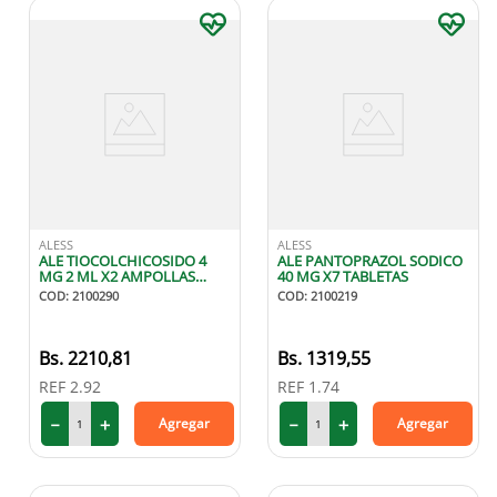
ALESS
ALESS
ALE TIOCOLCHICOSIDO 4
ALE PANTOPRAZOL SODICO
MG 2 ML X2 AMPOLLAS
40 MG X7 TABLETAS
INYECCION
COD
:
2100290
COD
:
2100219
INTRAMUSCULAR
2210
,
81
1319
,
55
REF
2.92
REF
1.74
－
＋
－
＋
Agregar
Agregar