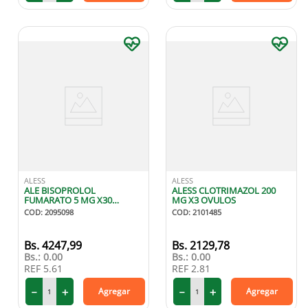
ALESS
ALESS
ALE BISOPROLOL
ALESS CLOTRIMAZOL 200
FUMARATO 5 MG X30
MG X3 OVULOS
TABLETAS
COD
:
2095098
COD
:
2101485
4247
,
99
2129
,
78
Bs.:
0.00
Bs.:
0.00
REF
5.61
REF
2.81
－
＋
－
＋
Agregar
Agregar