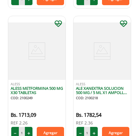
ALESS
ALESS
ALESS METFORMINA 500 MG
ALE XANEXTRA SOLUCION
X30 TABLETAS
500 MG / 5 ML X1 AMPOLLA
INYECTABLE INTRAVENOSA
COD
:
2100249
COD
:
2100218
1713
,
09
1782
,
54
REF
2.26
REF
2.36
－
＋
－
＋
Agregar
Agregar