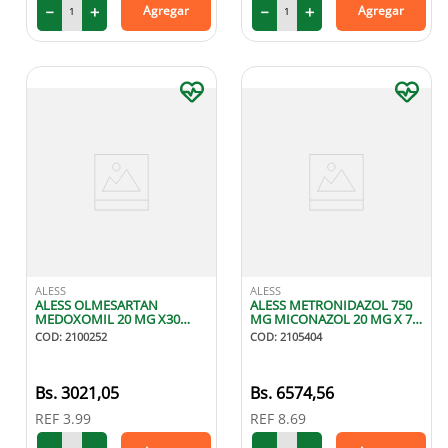
－
＋
－
＋
Agregar
Agregar
ALESS
ALESS
ALESS OLMESARTAN
ALESS METRONIDAZOL 750
MEDOXOMIL 20 MG X30
MG MICONAZOL 20 MG X 7
TABLETAS
OVULOS
COD
:
2100252
COD
:
2105404
3021
,
05
6574
,
56
REF
3.99
REF
8.69