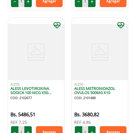
－
＋
－
＋
Agregar
Agregar
ALESS
ALESS
ALESS LEVOTIROXINA
ALESS METRONIDAZOL
SODICA 100 MCG X50
OVULOS 500MG X10
TABLETAS
COD
:
2102677
COD
:
2101488
5486
,
51
3680
,
82
REF
7.25
REF
4.86
－
＋
－
＋
Agregar
Agregar