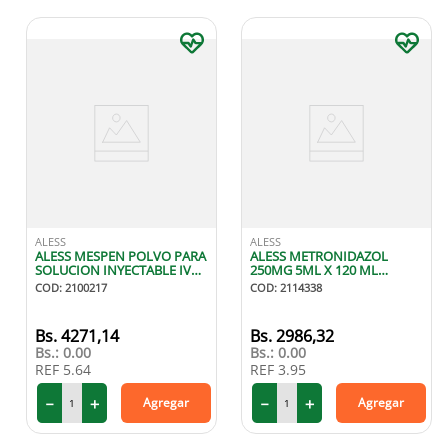
ALESS
ALESS
ALESS MESPEN POLVO PARA
ALESS METRONIDAZOL
SOLUCION INYECTABLE IV
250MG 5ML X 120 ML
500 GR X1
SUSPENSION
COD
:
2100217
COD
:
2114338
4271
,
14
2986
,
32
Bs.:
0.00
Bs.:
0.00
REF
5.64
REF
3.95
－
＋
－
＋
Agregar
Agregar