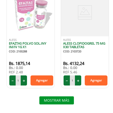
ALESS
ALESS
EFAZTAS POLVO SOL.INY
ALESS CLOPIDOGREL 75 MG
IM/IV 1G X1
X30 TABLETAS
COD
:
2100288
COD
:
2103720
1875
,
14
4132
,
24
Bs.:
0.00
Bs.:
0.00
REF
2.48
REF
5.46
－
＋
－
＋
Agregar
Agregar
MOSTRAR MÁS