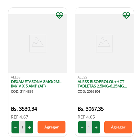
ALESS
ALESS
DEXAMETASONA 8MG/2ML
ALESS BISOPROLOL+HCT
IM/IV X 5 AMP (AP)
TABLETAS 2.5MG-6.25MG
X15
COD
:
2114339
COD
:
2095104
3530
,
34
3067
,
35
REF
4.67
REF
4.05
－
＋
－
＋
Agregar
Agregar