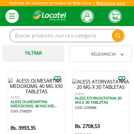
Disfruta de nuestras Jornadas de Vida Sana |
Regístrate aquí
Buscar producto, marca o categoría
FILTRAR
RELEVANCIA
1
.
magnesio
2
.
omega 3
3
.
tensiometro
4
.
vitamina c
ALESS
ALESS
ALESS ATORVASTATINA 20
5
.
vitamina
ALESS OLMESARTAN
MG X 30 TABLETAS
MEDOXOMIL 40 MG X30
COD
:
2105406
6
.
linezolid
TABLETAS
COD
:
2100251
7
.
champu
2708
,
53
3993
,
35
8
.
protector solar