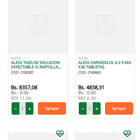
ALESS
ALESS
ALESS TAZILIM SOLUCION
ALESS CARVEDILOL 6 2 5 MG
INYECTABLE IV AMPOLLA
X30 TABLETAS
4G-0.5G X1
COD
:
2100287
COD
:
2100683
8357
,
08
4838
,
31
Bs.:
0.00
Bs.:
0.00
REF
11.04
REF
6.39
－
＋
－
＋
Agregar
Agregar