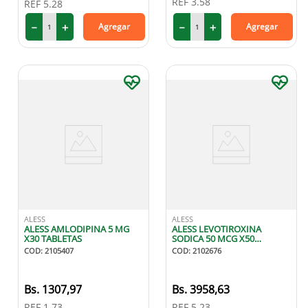
REF
3.58
REF
5.28
9
.
miovit
－
＋
－
＋
Agregar
Agregar
10
.
medias compresión
ALESS
ALESS
ALESS AMLODIPINA 5 MG
ALESS LEVOTIROXINA
X30 TABLETAS
SODICA 50 MCG X50
TABLETAS
COD
:
2105407
COD
:
2102676
1307
,
97
3958
,
63
REF
1.73
REF
5.23