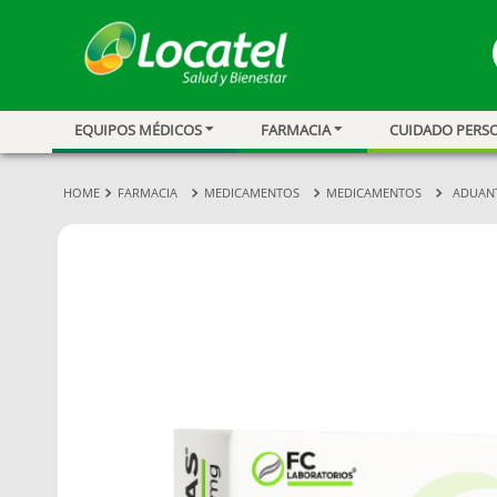
EQUIPOS MÉDICOS
FARMACIA
CUIDADO PERS
1
.
magnesio
2
.
omega 3
FARMACIA
MEDICAMENTOS
MEDICAMENTOS
ADUANT
3
.
tensiometro
4
.
vitamina c
5
.
vitamina
6
.
linezolid
7
.
champu
8
.
protector sol
9
.
miovit
10
.
medias comp