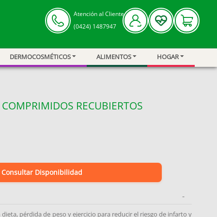
Atención al Cliente
(0424) 1487947
DERMOCOSMÉTICOS
ALIMENTOS
HOGAR
0 COMPRIMIDOS RECUBIERTOS
Consultar Disponibilidad
-
 dieta, pérdida de peso y ejercicio para reducir el riesgo de infarto y