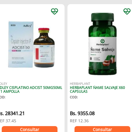
DLEY
HERBAPLANT
DLEY CISPLATINO ADCIST 50MG50ML
HERBAPLANT ÑAME SALVAJE X60
 1 AMPOLLA
CAPSULAS
OD
:
COD
:
s.
28341.21
Bs.
9355.08
EF
37.45
REF
12.36
Consultar
Consultar