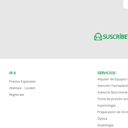
SUSCRÍBE
IR A
SERVICIOS
Alquiler de Equipos
Precios Especiales
Atención Farmacéuti
Atiempo - Locatel
Asesoría Nutricional
Regístrate
Toma de presión art
Inyectología
Preparación de Fórm
Óptica
Audiología