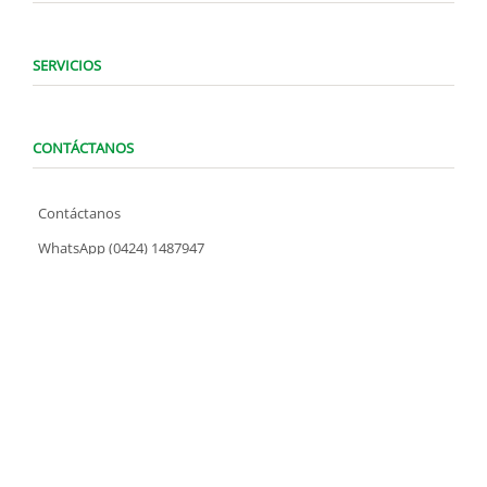
SERVICIOS
CONTÁCTANOS
Contáctanos
WhatsApp (0424) 1487947
Lunes a Domingo de 8:00 am a 7:00 pm
contacto@locatelve.com
TIENDAS LOCATEL
Encuentra tu tienda más cercana