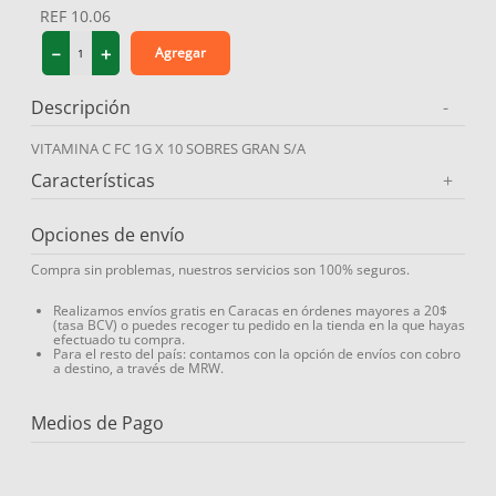
REF
10.06
9
.
protector solar
－
＋
Agregar
10
.
medias compresión
Descripción
-
VITAMINA C FC 1G X 10 SOBRES GRAN S/A
Características
+
Opciones de envío
Compra sin problemas, nuestros servicios son 100% seguros.
Realizamos envíos gratis en Caracas en órdenes mayores a 20$
(tasa BCV) o puedes recoger tu pedido en la tienda en la que hayas
efectuado tu compra.
Para el resto del país: contamos con la opción de envíos con cobro
a destino, a través de MRW.
Medios de Pago