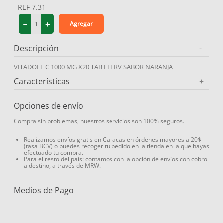
REF
7.31
9
.
protector solar
－
＋
Agregar
10
.
medias compresión
Descripción
-
VITADOLL C 1000 MG X20 TAB EFERV SABOR NARANJA
Características
+
Opciones de envío
Compra sin problemas, nuestros servicios son 100% seguros.
Realizamos envíos gratis en Caracas en órdenes mayores a 20$
(tasa BCV) o puedes recoger tu pedido en la tienda en la que hayas
efectuado tu compra.
Para el resto del país: contamos con la opción de envíos con cobro
a destino, a través de MRW.
Medios de Pago