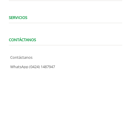
SERVICIOS
CONTÁCTANOS
Contáctanos
WhatsApp (0424) 1487947
Lunes a Domingo de 8:00 am a 7:00 pm
contacto@locatelve.com
TIENDAS LOCATEL
Encuentra tu tienda más cercana