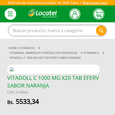
Disfruta de nuestras Jornadas de Vida Sana |
Regístrate aquí
Buscar producto, marca o categoría
FARMACIA
1
.
magnesio
VITAMINAS, MINERALES Y PRODUCTOS NATURALES
VITAMINA C
VITADOLL C 1000 MG X20 TAB EFERV SABOR NARANJA
2
.
omega 3
3
.
tensiometro
4
.
vitamina c
VITADOLL C 1000 MG X20 TAB EFERV
SABOR NARANJA
5
.
vitamina
COD
:
2120962
6
.
linezolid
5533
,
34
7
.
champu
8
.
miovit