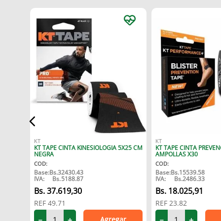
54
KT
KT
KT TAPE CINTA KINESIOLOGIA 5X25 CM
KT TAPE CINTA PREVEN
NEGRA
AMPOLLAS X30
COD
:
COD
:
Base:
Bs.
32430.43
Base:
Bs.
15539.58
IVA:
Bs.
5188.87
IVA:
Bs.
2486.33
37
.
619
,
30
18
.
025
,
91
REF
49.71
REF
23.82
Agregar
－
＋
－
＋