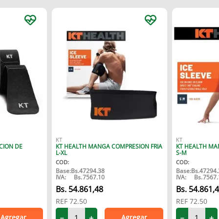
KT
KT
CION DE
KT HEALTH MANGA COMPRESION FRIA
KT HEALTH MA
L-XL
S-M
COD
:
COD
:
Base:
Bs.
47294.38
Base:
Bs.
47294.
IVA:
Bs.
7567.10
IVA:
Bs.
7567.
54
.
861
,
48
54
.
861
,
REF
72.50
REF
72.50
Agregar
Agregar
－
＋
－
＋