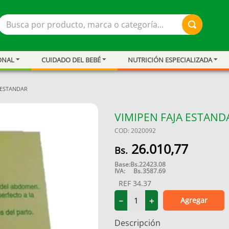
Busca por producto, marca o categoría...
ONAL
CUIDADO DEL BEBÉ
NUTRICIÓN ESPECIALIZADA
 ESTANDAR
VIMIPEN FAJA ESTAND
COD
:
2020092
26
.
010
,
77
Base:
Bs.
22423.08
IVA:
Bs.
3587.69
REF
34.37
ar
Agregar
－
＋
Descripción
resión