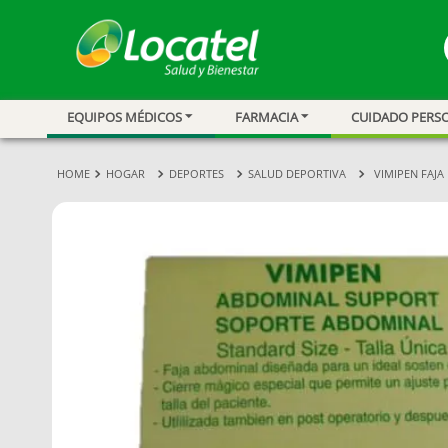
EQUIPOS MÉDICOS
FARMACIA
CUIDADO PERS
1
.
magnesio
2
.
omega 3
HOGAR
DEPORTES
SALUD DEPORTIVA
VIMIPEN FAJA
3
.
tensiometro
4
.
vitamina c
5
.
vitamina
6
.
linezolid
7
.
champu
8
.
protector sol
9
.
miovit
10
.
medias comp