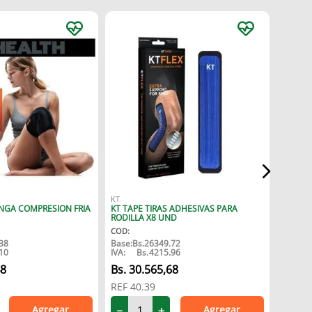
VITALIS
HIERRO
IV.100
COD
:
KT
NGA COMPRESION FRIA
KT TAPE TIRAS ADHESIVAS PARA
6
RODILLA X8 UND
COD
:
38
Base:
Bs.
26349.72
10
IVA:
Bs.
4215.96
REF
8.
48
30
.
565
,
68
REF
40.39
Agregar
Agregar
－
－
＋