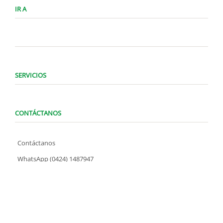
IR A
SERVICIOS
CONTÁCTANOS
Contáctanos
WhatsApp (0424) 1487947
Lunes a Domingo de 8:00 am a 7:00 pm
contacto@locatelve.com
TIENDAS LOCATEL