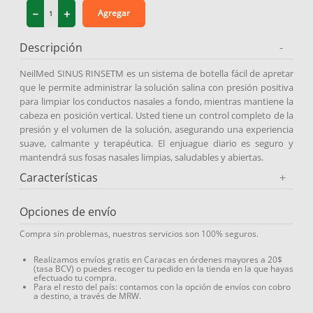
－
＋
Agregar
9
.
medias compresión
10
.
protector solar
Descripción
-
NeilMed SINUS RINSETM es un sistema de botella fácil de apretar
que le permite administrar la solución salina con presión positiva
para limpiar los conductos nasales a fondo, mientras mantiene la
cabeza en posición vertical. Usted tiene un control completo de la
presión y el volumen de la solución, asegurando una experiencia
suave, calmante y terapéutica. El enjuague diario es seguro y
mantendrá sus fosas nasales limpias, saludables y abiertas.
Características
+
Opciones de envío
Compra sin problemas, nuestros servicios son 100% seguros.
Realizamos envíos gratis en Caracas en órdenes mayores a 20$
(tasa BCV) o puedes recoger tu pedido en la tienda en la que hayas
efectuado tu compra.
Para el resto del país: contamos con la opción de envíos con cobro
a destino, a través de MRW.