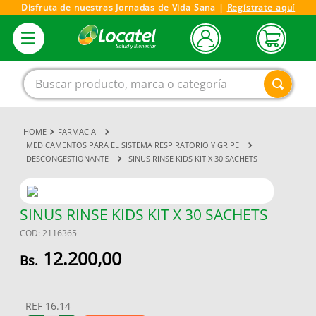
Disfruta de nuestras Jornadas de Vida Sana |
Regístrate aquí
Buscar producto, marca o categoría
FARMACIA
1
.
magnesio
MEDICAMENTOS PARA EL SISTEMA RESPIRATORIO Y GRIPE
DESCONGESTIONANTE
SINUS RINSE KIDS KIT X 30 SACHETS
2
.
omega 3
3
.
tensiometro
4
.
vitamina c
SINUS RINSE KIDS KIT X 30 SACHETS
COD
:
2116365
5
.
vitamina
12
.
200
,
00
6
.
linezolid
7
.
champu
REF
16.14
8
.
miovit