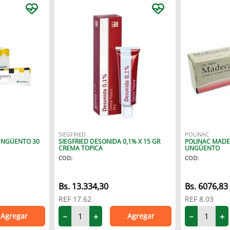
SIEGFRIED
POLINAC
UNGÜENTO 30
SIEGFRIED DESONIDA 0,1% X 15 GR
POLINAC MADE
CREMA TOPICA
UNGÜENTO
COD
:
COD
:
13
.
334
,
30
6076
,
83
REF
17.62
REF
8.03
Agregar
Agregar
－
＋
－
＋