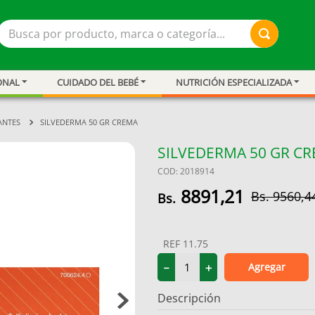
Busca por producto, marca o categoría...
ONAL
CUIDADO DEL BEBÉ
NUTRICIÓN ESPECIALIZADA
ANTES
SILVEDERMA 50 GR CREMA
SILVEDERMA 50 GR C
COD
:
2018914
8891
,
21
9560
,
4
REF
11.75
ar
Agregar
－
＋
Descripción
resión