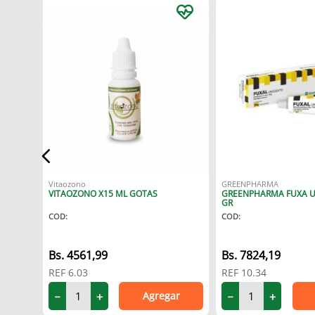
X 25 ML
Vitaozono
GREENPHARMA
VITAOZONO X15 ML GOTAS
GREENPHARMA FUXA 
GR
COD
:
COD
:
4561
,
99
7824
,
19
REF
6.03
REF
10.34
Agregar
－
＋
－
＋