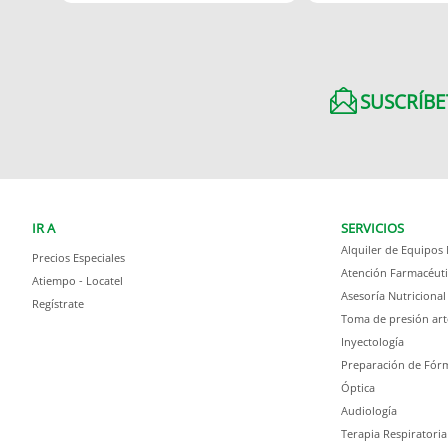
SUSCRÍBE
IR A
SERVICIOS
Alquiler de Equipos
Precios Especiales
Atención Farmacéuti
Atiempo - Locatel
Asesoría Nutricional
Regístrate
Toma de presión art
Inyectología
Preparación de Fórm
Óptica
Audiología
Terapia Respiratoria