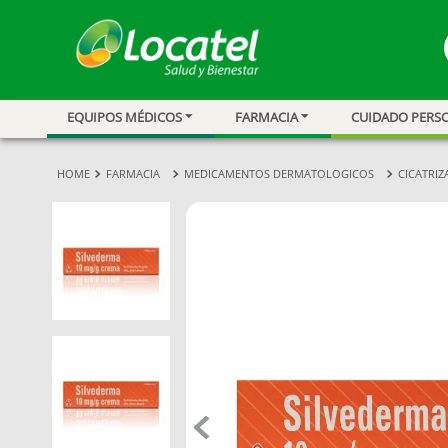
EQUIPOS MÉDICOS
FARMACIA
CUIDADO PERS
1
.
magnesio
2
.
omega 3
FARMACIA
MEDICAMENTOS DERMATOLOGICOS
CICATRIZ
3
.
tensiometro
4
.
vitamina c
5
.
vitamina
6
.
linezolid
7
.
champu
8
.
protector sol
9
.
miovit
10
.
medias comp