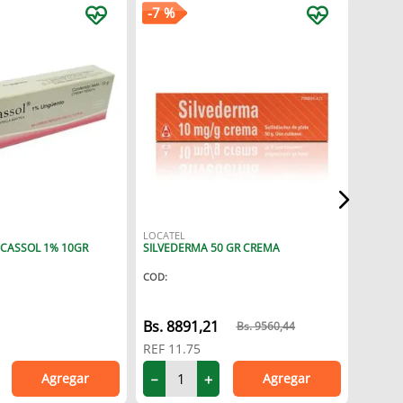
-
7 %
KLINOS
FURFUR
COD
:
LOCATEL
CASSOL 1% 10GR
SILVEDERMA 50 GR CREMA
7
COD
:
REF
10
8891
,
21
9560
,
44
REF
11.75
Agregar
Agregar
－
－
＋