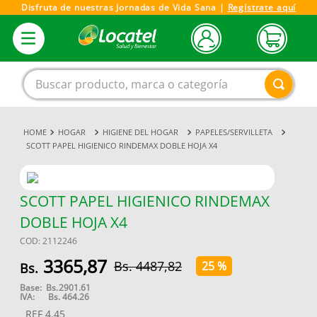
Disfruta de nuestras Jornadas de Vida Sana |
Regístrate aquí
Buscar producto, marca o categoría
HOGAR
HIGIENE DEL HOGAR
PAPELES/SERVILLETA
1
.
magnesio
SCOTT PAPEL HIGIENICO RINDEMAX DOBLE HOJA X4
2
.
omega 3
3
.
tensiometro
SCOTT PAPEL HIGIENICO RINDEMAX
4
.
vitamina c
DOBLE HOJA X4
5
.
vitamina
COD
:
2112246
6
.
linezolid
3365
,
87
4487
,
82
25 %
7
.
champu
Base:
Bs.
2901.61
IVA:
Bs.
464.26
8
.
miovit
REF
4.45