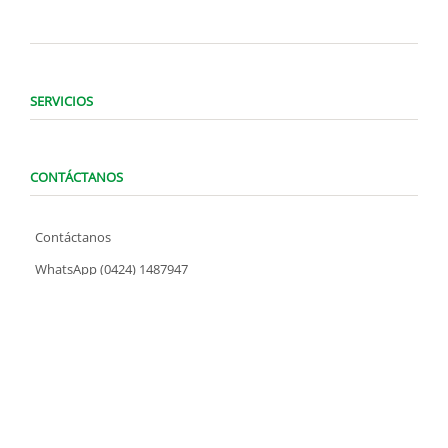
SERVICIOS
CONTÁCTANOS
Contáctanos
WhatsApp (0424) 1487947
Lunes a Domingo de 8:00 am a 7:00 pm
contacto@locatelve.com
TIENDAS LOCATEL
Encuentra tu tienda más cercana