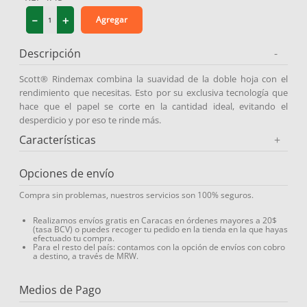
9
.
protector solar
－
＋
Agregar
10
.
medias compresión
Descripción
-
Scott® Rindemax combina la suavidad de la doble hoja con el
rendimiento que necesitas. Esto por su exclusiva tecnología que
hace que el papel se corte en la cantidad ideal, evitando el
desperdicio y por eso te rinde más.
Características
+
Opciones de envío
Compra sin problemas, nuestros servicios son 100% seguros.
Realizamos envíos gratis en Caracas en órdenes mayores a 20$
(tasa BCV) o puedes recoger tu pedido en la tienda en la que hayas
efectuado tu compra.
Para el resto del país: contamos con la opción de envíos con cobro
a destino, a través de MRW.
Medios de Pago