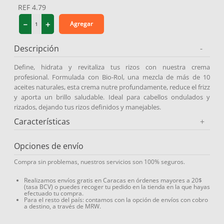
REF
4.79
9
.
protector solar
－
＋
Agregar
10
.
medias compresión
Descripción
-
Define, hidrata y revitaliza tus rizos con nuestra crema
profesional. Formulada con Bio-Rol, una mezcla de más de 10
aceites naturales, esta crema nutre profundamente, reduce el frizz
y aporta un brillo saludable. Ideal para cabellos ondulados y
rizados, dejando tus rizos definidos y manejables.
Características
+
Opciones de envío
Compra sin problemas, nuestros servicios son 100% seguros.
Realizamos envíos gratis en Caracas en órdenes mayores a 20$
(tasa BCV) o puedes recoger tu pedido en la tienda en la que hayas
efectuado tu compra.
Para el resto del país: contamos con la opción de envíos con cobro
a destino, a través de MRW.