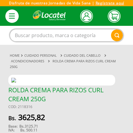
Disfruta de nuestras Jornadas de Vida Sana |
Regístrate aquí
Buscar producto, marca o categoría
CUIDADO PERSONAL
CUIDADO DEL CABELLO
1
.
magnesio
ACONDICIONADORES
ROLDA CREMA PARA RIZOS CURL CREAM
250G
2
.
omega 3
3
.
tensiometro
4
.
vitamina c
ROLDA CREMA PARA RIZOS CURL
CREAM 250G
5
.
vitamina
COD
:
2118316
6
.
linezolid
3625
,
82
7
.
champu
Base:
Bs.
3125.71
8
.
miovit
IVA:
Bs.
500.11