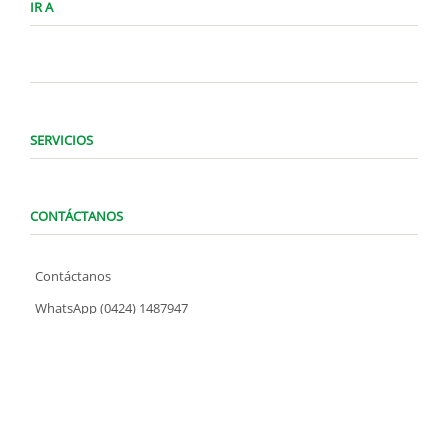
IR A
SERVICIOS
CONTÁCTANOS
Contáctanos
WhatsApp (0424) 1487947
Lunes a Domingo de 8:00 am a 7:00 pm
contacto@locatelve.com
TIENDAS LOCATEL