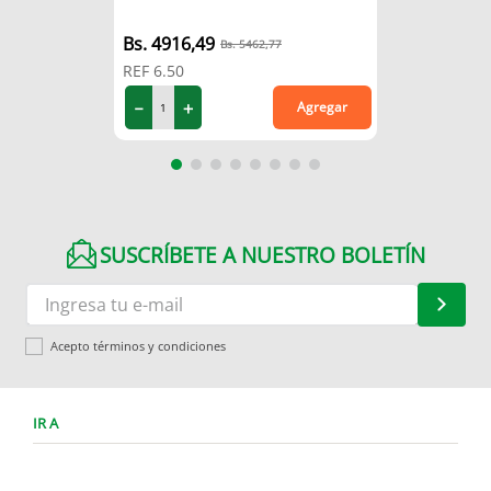
4916
,
49
5462
,
77
REF
6.50
－
＋
Agregar
SUSCRÍBETE A NUESTRO BOLETÍN
Acepto términos y condiciones
IR A