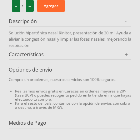
－
＋
Agregar
9
.
protector solar
10
.
medias compresión
Descripción
-
Solución hipertónica nasal Rinitor, presentación de 30 ml. Ayuda a
aliviar la congestión nasal y limpiar las fosas nasales, mejorando la
respiración.
Características
+
Opciones de envío
Compra sin problemas, nuestros servicios son 100% seguros.
Realizamos envíos gratis en Caracas en órdenes mayores a 20$
(tasa BCV) o puedes recoger tu pedido en la tienda en la que hayas
efectuado tu compra.
Para el resto del país: contamos con la opción de envíos con cobro
a destino, a través de MRW.
Medios de Pago