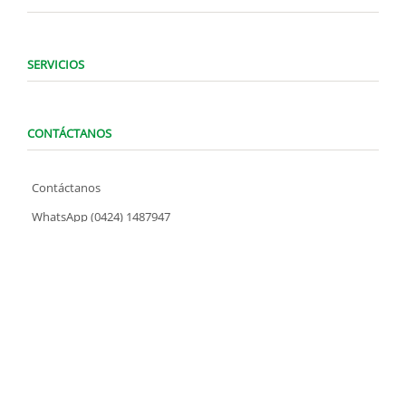
SERVICIOS
CONTÁCTANOS
Contáctanos
WhatsApp (0424) 1487947
Lunes a Domingo de 8:00 am a 7:00 pm
contacto@locatelve.com
TIENDAS LOCATEL
Encuentra tu tienda más cercana