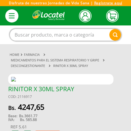
Disfruta de nuestras Jornadas de Vida Sana |
Regístrate aquí
Buscar producto, marca o categoría
FARMACIA
1
.
magnesio
MEDICAMENTOS PARA EL SISTEMA RESPIRATORIO Y GRIPE
DESCONGESTIONANTE
RINITOR X 30ML SPRAY
2
.
omega 3
3
.
tensiometro
4
.
vitamina c
RINITOR X 30ML SPRAY
COD
:
2116917
5
.
vitamina
4247
,
65
6
.
linezolid
Base:
Bs.
3661.77
7
.
champu
IVA:
Bs.
585.88
REF
5.61
8
.
miovit