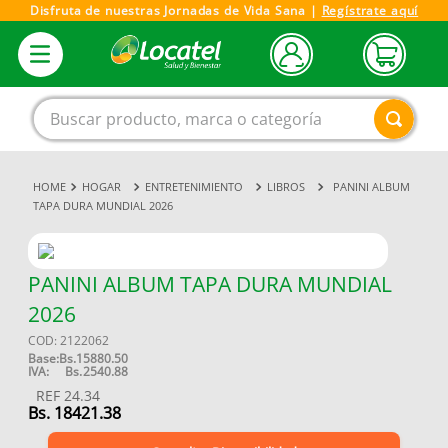
Disfruta de nuestras Jornadas de Vida Sana |
Regístrate aquí
Buscar producto, marca o categoría
HOGAR
ENTRETENIMIENTO
LIBROS
PANINI ALBUM
1
.
magnesio
TAPA DURA MUNDIAL 2026
2
.
omega 3
3
.
tensiometro
PANINI ALBUM TAPA DURA MUNDIAL
4
.
vitamina c
2026
5
.
vitamina
COD
:
2122062
Base:
Bs.
15880.50
6
.
linezolid
IVA:
Bs.
2540.88
REF
24.34
7
.
champu
Bs.
18421.38
8
.
protector solar