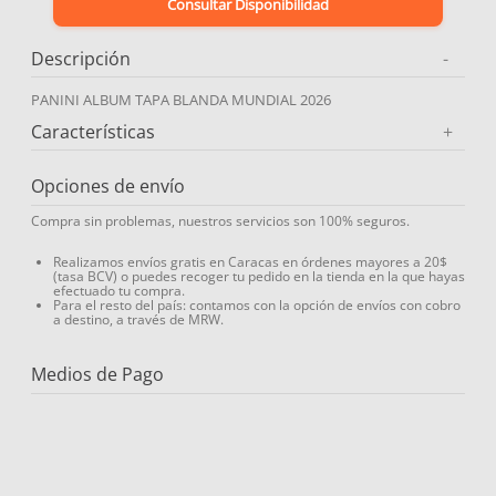
Consultar Disponibilidad
9
.
miovit
Descripción
-
10
.
medias compresión
PANINI ALBUM TAPA BLANDA MUNDIAL 2026
Características
+
Opciones de envío
Compra sin problemas, nuestros servicios son 100% seguros.
Realizamos envíos gratis en Caracas en órdenes mayores a 20$
(tasa BCV) o puedes recoger tu pedido en la tienda en la que hayas
efectuado tu compra.
Para el resto del país: contamos con la opción de envíos con cobro
a destino, a través de MRW.
Medios de Pago