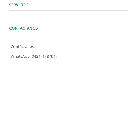
SERVICIOS
CONTÁCTANOS
Contáctanos
WhatsApp (0424) 1487947
Lunes a Domingo de 8:00 am a 7:00 pm
contacto@locatelve.com
TIENDAS LOCATEL
Encuentra tu tienda más cercana
SÍGUENOS