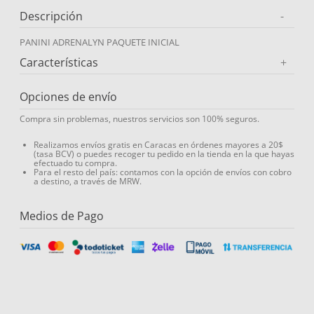
Descripción
-
9
.
miovit
10
.
medias compresión
PANINI ADRENALYN PAQUETE INICIAL
Características
+
Opciones de envío
Compra sin problemas, nuestros servicios son 100% seguros.
Realizamos envíos gratis en Caracas en órdenes mayores a 20$
(tasa BCV) o puedes recoger tu pedido en la tienda en la que hayas
efectuado tu compra.
Para el resto del país: contamos con la opción de envíos con cobro
a destino, a través de MRW.
Medios de Pago