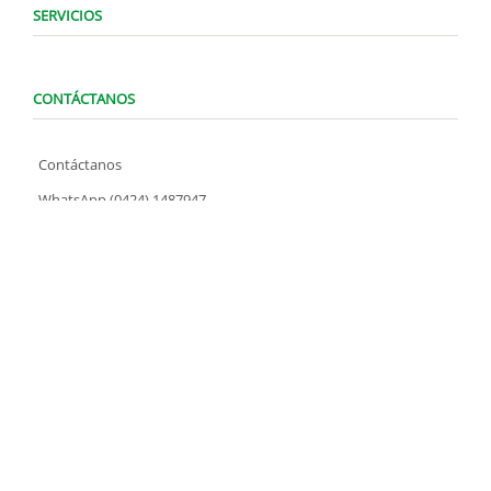
SERVICIOS
CONTÁCTANOS
Contáctanos
WhatsApp (0424) 1487947
Lunes a Domingo de 8:00 am a 7:00 pm
contacto@locatelve.com
TIENDAS LOCATEL
Encuentra tu tienda más cercana
SÍGUENOS