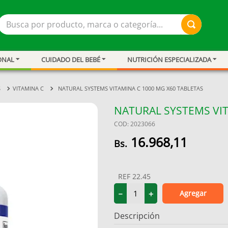
Busca por producto, marca o categoría...
ONAL
CUIDADO DEL BEBÉ
NUTRICIÓN ESPECIALIZADA
S
VITAMINA C
NATURAL SYSTEMS VITAMINA C 1000 MG X60 TABLETAS
NATURAL SYSTEMS VIT
COD
:
2023066
16
.
968
,
11
REF
22.45
Agregar
－
＋
resión
Descripción
ar