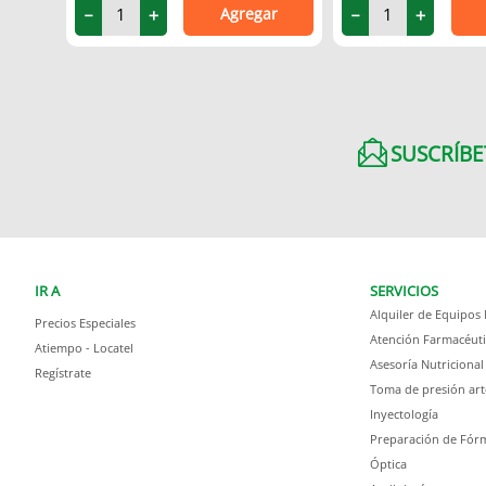
Agregar
－
＋
－
＋
SUSCRÍBE
IR A
SERVICIOS
Alquiler de Equipos
Precios Especiales
Atención Farmacéuti
Atiempo - Locatel
Asesoría Nutricional
Regístrate
Toma de presión art
Inyectología
Preparación de Fórm
Óptica