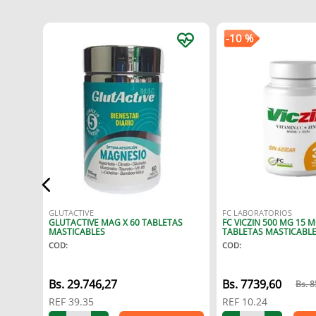
-
10 %
INA C
GLUTACTIVE
FC LABORATORIOS
GLUTACTIVE MAG X 60 TABLETAS
FC VICZIN 500 MG 15 M
MASTICABLES
TABLETAS MASTICABLE
COD
:
COD
:
29
.
746
,
27
7739
,
60
8
REF
39.35
REF
10.24