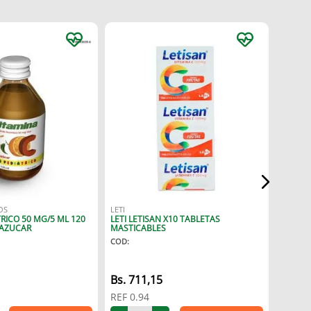
DISTRIL
DISTRIL
120 ML
COD
:
OS
LETI
TRICO 50 MG/5 ML 120
LETI LETISAN X10 TABLETAS
Bs.
78
 AZUCAR
MASTICABLES
COD
:
REF
10
711
,
15
REF
0.94