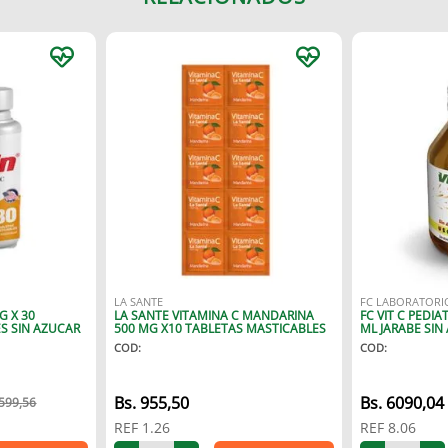
LA SANTE
FC LABORATORI
G X 30
LA SANTE VITAMINA C MANDARINA
FC VIT C PEDIA
S SIN AZUCAR
500 MG X10 TABLETAS MASTICABLES
ML JARABE SIN
COD
:
COD
:
955
,
50
6090
,
04
599
,
56
REF
1.26
REF
8.06