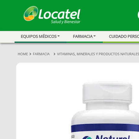
EQUIPOS MÉDICOS
FARMACIA
CUIDADO PERS
1
.
magnesio
2
.
omega 3
FARMACIA
VITAMINAS, MINERALES Y PRODUCTOS NATURALE
3
.
tensiometro
4
.
vitamina c
5
.
vitamina
6
.
linezolid
7
.
champu
8
.
miovit
9
.
medias comp
10
.
protector sol